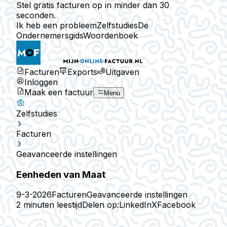
Stel gratis facturen op in minder dan 30
seconden.
Ik heb een probleem
Zelfstudies
De
Ondernemersgids
Woordenboek
Facturen
Exports
Uitgaven
Inloggen
Maak een factuur
Menu
Zelfstudies
Facturen
Geavanceerde instellingen
Eenheden van Maat
9-3-2026
Facturen
Geavanceerde instellingen
2 minuten leestijd
Delen op:
LinkedIn
X
Facebook