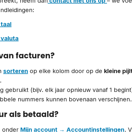
tbreekt, neem dan
contact met ons op
– we voe
andleidingen:
taal
 valuta
 van facturen?
en
sorteren
op elke kolom door op de
kleine pi
.
g gebruikt (bijv. elk jaar opnieuw vanaf 1 begi
dubbele nummers kunnen bovenaan verschijnen.
ur als betaald?
n onder
Mijn account → Accountinstellingen
. 