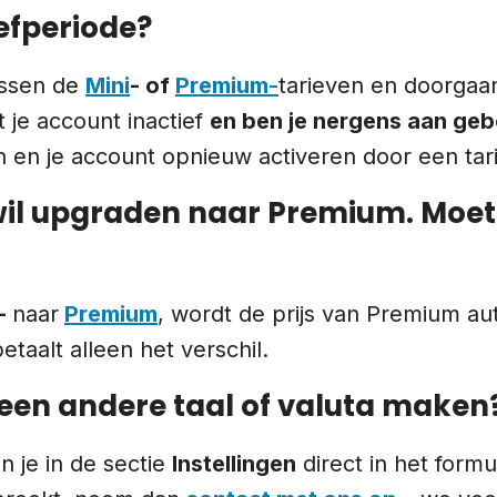
efperiode?
ussen de
Mini
- of
Premium
-
tarieven en doorgaan
t je account inactief
en ben je nergens aan ge
n en je account opnieuw activeren door een tari
 wil upgraden naar Premium. Moet
-
naar
Premium
, wordt de prijs van Premium a
etaalt alleen het verschil.
 een andere taal of valuta maken
n je in de sectie
Instellingen
direct in het formu