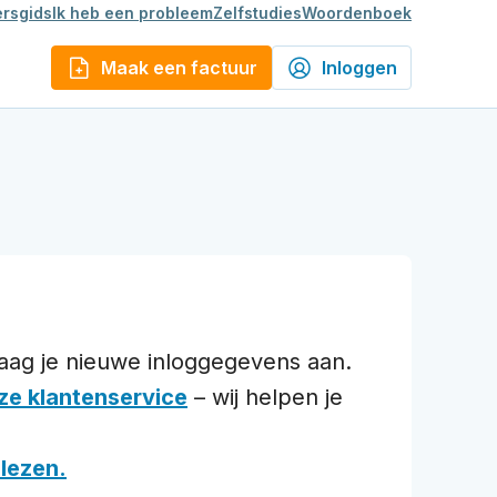
rsgids
Ik heb een probleem
Zelfstudies
Woordenboek
Maak een factuur
Inloggen
vraag je nieuwe inloggegevens aan.
ze klantenservice
– wij helpen je
lezen.