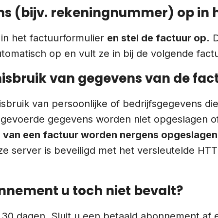
ns (bijv. rekeningnummer) op in h
in het factuurformulier
en stel de factuur op.
D
matisch op en vult ze in bij de volgende factu
misbruik van gegevens van de fac
isbruik van persoonlijke of bedrijfsgegevens di
e ingevoerde gegevens worden niet opgeslagen 
en van een factuur worden nergens opgeslagen
ze server is beveiligd met het versleutelde H
nnement u toch niet bevalt?
n 30 dagen. Sluit u een betaald abonnement af