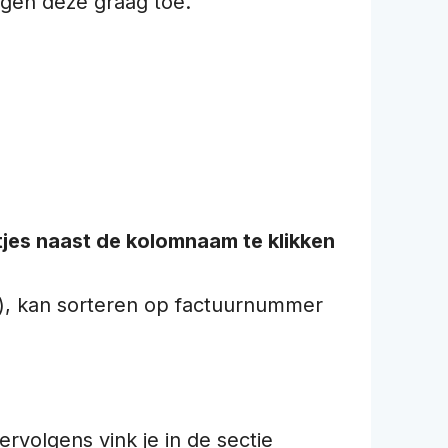
gen deze graag toe.
jltjes naast de kolomnaam te klikken
nt), kan sorteren op factuurnummer
Vervolgens vink je in de sectie