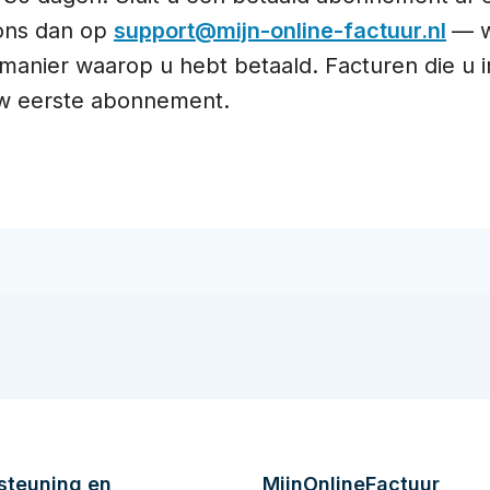
l ons dan op
support@mijn-online-factuur.nl
— w
manier waarop u hebt betaald. Facturen die u i
uw eerste abonnement.
steuning en
MijnOnlineFactuur