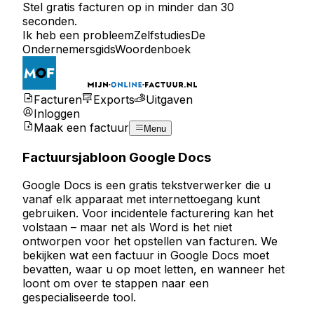
Stel gratis facturen op in minder dan 30
seconden.
Ik heb een probleem
Zelfstudies
De
Ondernemersgids
Woordenboek
Facturen
Exports
Uitgaven
Inloggen
Maak een factuur
Menu
Factuursjabloon Google Docs
Google Docs is een gratis tekstverwerker die u
vanaf elk apparaat met internettoegang kunt
gebruiken. Voor incidentele facturering kan het
volstaan – maar net als Word is het niet
ontworpen voor het opstellen van facturen. We
bekijken wat een factuur in Google Docs moet
bevatten, waar u op moet letten, en wanneer het
loont om over te stappen naar een
gespecialiseerde tool
.