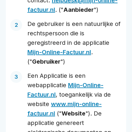
contact:
helpdesk@mijn-online-
factuur.nl
. ("
Aanbieder
")
De gebruiker is een natuurlijke of
rechtspersoon die is
geregistreerd in de applicatie
Mijn-Online-Factuur.nl
.
("
Gebruiker
")
Een Applicatie is een
webapplicatie
Mijn-Online-
Factuur.nl
, toegankelijk via de
website
www.mijn-online-
factuur.nl
("
Website
"). De
applicatie genereert