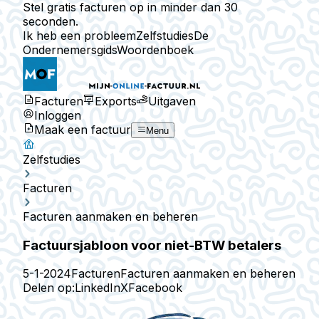
Stel gratis facturen op in minder dan 30
seconden.
Ik heb een probleem
Zelfstudies
De
Ondernemersgids
Woordenboek
Facturen
Exports
Uitgaven
Inloggen
Maak een factuur
Menu
Zelfstudies
Facturen
Facturen aanmaken en beheren
Factuursjabloon voor niet-BTW betalers
5-1-2024
Facturen
Facturen aanmaken en beheren
Delen op:
LinkedIn
X
Facebook