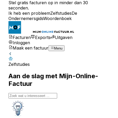
Stel gratis facturen op in minder dan 30
seconden.
Ik heb een probleem
Zelfstudies
De
Ondernemersgids
Woordenboek
Facturen
Exports
Uitgaven
Inloggen
Maak een factuur
Menu
Zelfstudies
Aan de slag met Mijn-Online-
Factuur