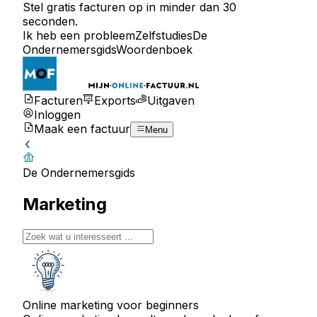
Stel gratis facturen op in minder dan 30
seconden.
Ik heb een probleem
Zelfstudies
De
Ondernemersgids
Woordenboek
Facturen
Exports
Uitgaven
Inloggen
Maak een factuur
Menu
De Ondernemersgids
Marketing
Online marketing voor beginners