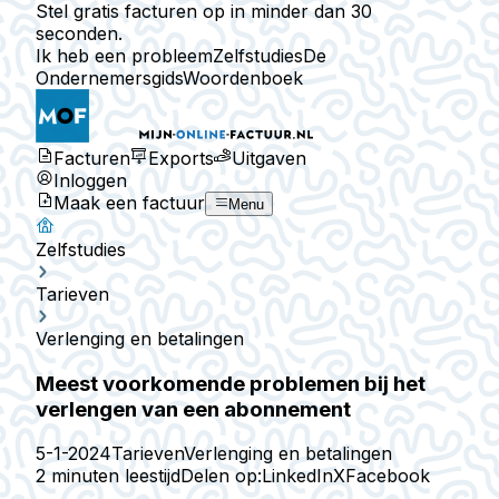
Stel gratis facturen op in minder dan 30
seconden.
Ik heb een probleem
Zelfstudies
De
Ondernemersgids
Woordenboek
Facturen
Exports
Uitgaven
Inloggen
Maak een factuur
Menu
Zelfstudies
Tarieven
Verlenging en betalingen
Meest voorkomende problemen bij het
verlengen van een abonnement
5-1-2024
Tarieven
Verlenging en betalingen
2 minuten leestijd
Delen op:
LinkedIn
X
Facebook