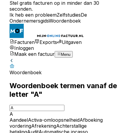
Stel gratis facturen op in minder dan 30
seconden.
Ik heb een probleem
Zelfstudies
De
Ondernemersgids
Woordenboek
Facturen
Exports
Uitgaven
Inloggen
Maak een factuur
Menu
Woordenboek
Woordenboek termen vanaf de
letter "A"
A
Aandeel
Activa-omloopsnelheid
Afboeking
vordering
Afrekening
Achterstallige
betaling
Audit
Automatische incasso