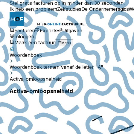
Stel gratis facturen op in minder dan 30 seconden.
Ik heb een probleem
Zelfstudies
De Ondernemersgids
W
Facturen
Exports
Uitgaven
Inloggen
Maak een factuur
Menu
Woordenboek
Woordenboek termen vanaf de letter "A"
Activa-omloopsnelheid
Activa-omloopsnelheid