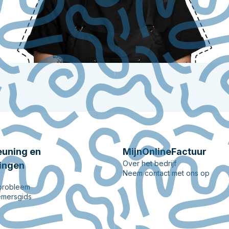
uning en
MijnOnlineFactuur
Over het bedrijf
ingen
Neem contact met ons op
 probleem
mersgids