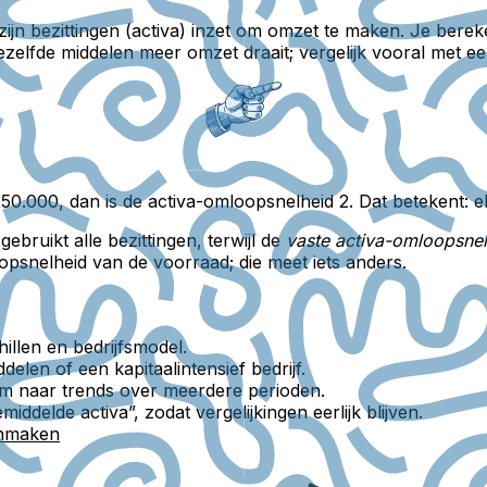
jf zijn bezittingen (activa) inzet om omzet te maken. Je be
ezelfde middelen meer omzet draait; vergelijk vooral met e
 250.000, dan is de activa-omloopsnelheid 2. Dat betekent: 
gebruikt alle bezittingen, terwijl de
vaste activa-omloopsnel
oopsnelheid van de voorraad; die meet iets anders.
illen en bedrijfsmodel.
len of een kapitaalintensief bedrijf.
arom naar trends over meerdere perioden.
delde activa”, zodat vergelijkingen eerlijk blijven.
anmaken