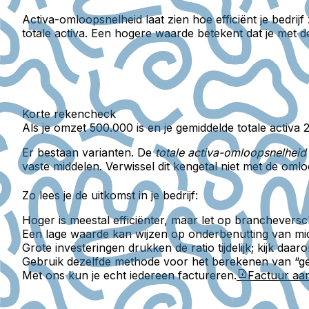
Activa-omloopsnelheid
laat zien hoe efficiënt je bedri
totale activa. Een hogere waarde betekent dat je met d
Korte rekencheck
Als je omzet 500.000 is en je gemiddelde totale activa
Er bestaan varianten. De
totale activa-omloopsnelheid
vaste middelen. Verwissel dit kengetal niet met de oml
Zo lees je de uitkomst in je bedrijf:
Hoger is meestal efficiënter, maar let op brancheversch
Een lage waarde kan wijzen op onderbenutting van midde
Grote investeringen drukken de ratio tijdelijk; kijk da
Gebruik dezelfde methode voor het berekenen van “gemid
Met ons kun je echt iedereen factureren.
Factuur a