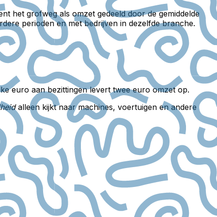
rekent het grofweg als omzet gedeeld door de gemiddelde
erdere perioden en met bedrijven in dezelfde branche.
elke euro aan bezittingen levert twee euro omzet op.
heid
alleen kijkt naar machines, voertuigen en andere