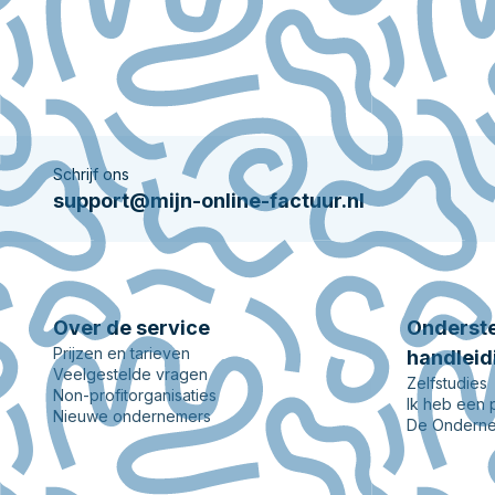
Schrijf ons
support@mijn-online-factuur.nl
Over de service
Onderste
Prijzen en tarieven
handleid
Veelgestelde vragen
Zelfstudies
Non-profitorganisaties
Ik heb een
Nieuwe ondernemers
De Onderne