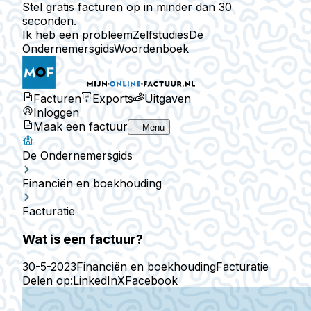
Stel gratis facturen op in minder dan 30
seconden.
Ik heb een probleem
Zelfstudies
De
Ondernemersgids
Woordenboek
Facturen
Exports
Uitgaven
Inloggen
Maak een factuur
Menu
De Ondernemersgids
Financiën en boekhouding
Facturatie
Wat is een factuur?
30-5-2023
Financiën en boekhouding
Facturatie
Delen op:
LinkedIn
X
Facebook