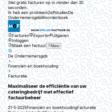
Stel gratis facturen op in minder dan 30
seconden.
Ik heb een probleem
Zelfstudies
De
Ondernemersgids
Woordenboek
Facturen
Exports
Uitgaven
Inloggen
Maak een factuur
Menu
De Ondernemersgids
Financiën en boekhouding
Facturatie
Maximaliseer de efficiëntie van uw
cateringbedrijf met effectief
factuurbeheer
21-5-2025
Financiën en boekhouding
Facturatie