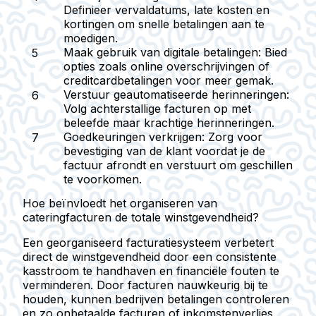
Definieer vervaldatums, late kosten en
kortingen om snelle betalingen aan te
moedigen.
Maak gebruik van digitale betalingen
: Bied
opties zoals online overschrijvingen of
creditcardbetalingen voor meer gemak.
Verstuur geautomatiseerde herinneringen
:
Volg achterstallige facturen op met
beleefde maar krachtige herinneringen.
Goedkeuringen verkrijgen
: Zorg voor
bevestiging van de klant voordat je de
factuur afrondt en verstuurt om geschillen
te voorkomen.
Hoe beïnvloedt het organiseren van
cateringfacturen de totale winstgevendheid?
Een georganiseerd facturatiesysteem verbetert
direct de winstgevendheid door een consistente
kasstroom te handhaven en financiële fouten te
verminderen. Door facturen nauwkeurig bij te
houden, kunnen bedrijven betalingen controleren
en zo onbetaalde facturen of inkomstenverlies