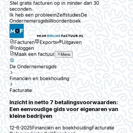
Stel gratis facturen op in minder dan 30
seconden.
Ik heb een probleem
Zelfstudies
De
Ondernemersgids
Woordenboek
Facturen
Exports
Uitgaven
Inloggen
Maak een factuur
Menu
De Ondernemersgids
Financiën en boekhouding
Facturatie
Inzicht in netto 7 betalingsvoorwaarden:
Een eenvoudige gids voor eigenaren van
kleine bedrijven
12-6-2025
Financiën en boekhouding
Facturatie