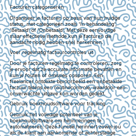
Facturen categoriseren
Organiseer je facturen op basis van hun huidige
status, met categorieën zoals 'In behandeling',
'Betaald' of 'Onbetaald'. Met deze eenvoudige
maar effectieve methode kun je facturen die
aandacht nodig hebben snel herkennen.
Voer regelmatig factuurcontroles uit
Door je facturen regelmatig te controleren, zorg
je ervoor dat ze accurate informatie bevatten en
kun je fouten of omissies opsporen. Een
freelancer ontdekte bijvoorbeeld een onbetaalde
factuur tijdens een routinecontrole, waardoor een
onverwachte uitgave kon worden gedekt.
Gebruik boekhoudsoftware voor tracking
Gebruik het volledige potentieel van je
boekhoudsoftware om herinneringen te
automatiseren. Deze functie herinnert zowel jou
als de klant aan aankomende of achterstallige