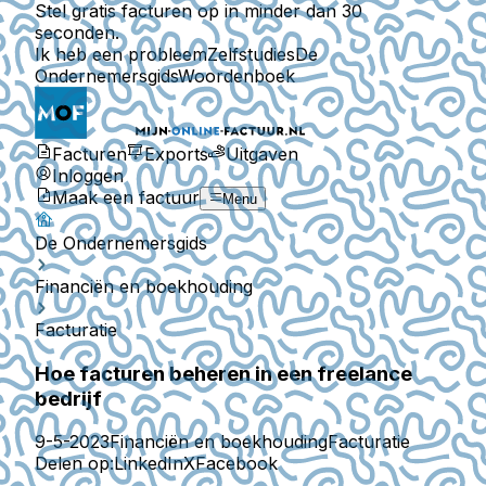
Stel gratis facturen op in minder dan 30
seconden.
Ik heb een probleem
Zelfstudies
De
Ondernemersgids
Woordenboek
Facturen
Exports
Uitgaven
Inloggen
Maak een factuur
Menu
De Ondernemersgids
Financiën en boekhouding
Facturatie
Hoe facturen beheren in een freelance
bedrijf
9-5-2023
Financiën en boekhouding
Facturatie
Delen op:
LinkedIn
X
Facebook