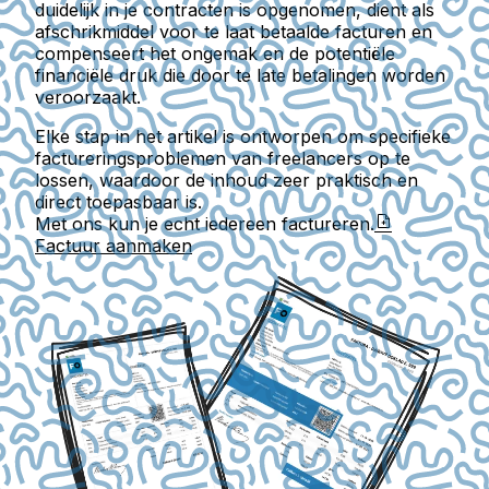
duidelijk in je contracten is opgenomen, dient als
afschrikmiddel voor te laat betaalde facturen en
compenseert het ongemak en de potentiële
financiële druk die door te late betalingen worden
veroorzaakt.
Elke stap in het artikel is ontworpen om specifieke
factureringsproblemen van freelancers op te
lossen, waardoor de inhoud zeer praktisch en
direct toepasbaar is.
Met ons kun je echt iedereen factureren.
Factuur aanmaken