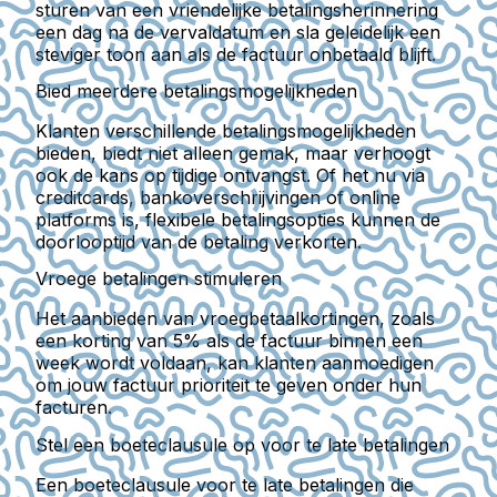
sturen van een vriendelijke betalingsherinnering
een dag na de vervaldatum en sla geleidelijk een
steviger toon aan als de factuur onbetaald blijft.
Bied meerdere betalingsmogelijkheden
Klanten verschillende betalingsmogelijkheden
bieden, biedt niet alleen gemak, maar verhoogt
ook de kans op tijdige ontvangst. Of het nu via
creditcards, bankoverschrijvingen of online
platforms is, flexibele betalingsopties kunnen de
doorlooptijd van de betaling verkorten.
Vroege betalingen stimuleren
Het aanbieden van vroegbetaalkortingen, zoals
een korting van 5% als de factuur binnen een
week wordt voldaan, kan klanten aanmoedigen
om jouw factuur prioriteit te geven onder hun
facturen.
Stel een boeteclausule op voor te late betalingen
Een boeteclausule voor te late betalingen die