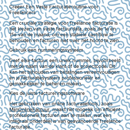
Creëer Een Vaste Facturatieroutine voor
Freelancers
Een cruciale strategie voor freelance facturatie is
het kiezen van vaste factuurdata, zoals de 1e en
15e van de maand, om een stabiele cashflow te
behouden en facturen niet over het hoofd te zien.
Gebruik een nummeringssysteem
Geef elke factuur een uniek nummer, bijvoorbeeld
met de naam van de klant of de projectcode. Dit
kan het bijhouden van betalingen vereenvoudigen
en je facturatiesysteem professioneler en
gemakkelijker te beheren maken.
Kies de juiste factureringssoftware
Het gebruiken van online facturatietools, zoals
MijnOnlineFactuur
, maakt het mogelijk om efficiënt
professionele facturen aan te maken, wat een
integraal onderdeel is van geavanceerde freelance
facturatie.