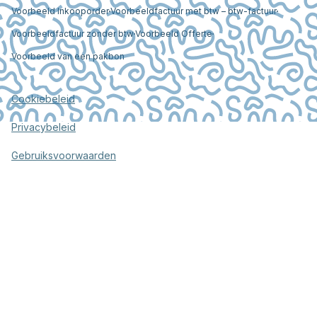
Voorbeeld Inkooporder
Voorbeeldfactuur met btw – btw-factuur
Voorbeeldfactuur zonder btw
Voorbeeld Offerte
Voorbeeld van een pakbon
Cookiebeleid
Privacybeleid
Gebruiksvoorwaarden