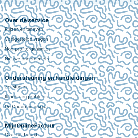
Over de service
Prijzen en tarieven
Veelgestelde vragen
Non-profitorganisaties
Nieuwe ondernemers
Ondersteuning en handleidingen
Zelfstudies
Ik heb een probleem
De Ondernemersgids
MijnOnlineFactuur
Over het bedrijf