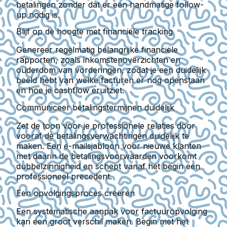
betalingen zonder dat er een handmatige follow-
up nodig is.
Blijf op de hoogte met financiële tracking
Genereer regelmatig belangrijke financiële
rapporten, zoals inkomstenoverzichten en
ouderdom van vorderingen, zodat je een duidelijk
beeld hebt van welke facturen er nog openstaan
en hoe je cashflow eruitziet.
Communiceer betalingstermijnen duidelijk
Zet de toon voor je professionele relaties door
vooraf de betalingsverwachtingen duidelijk te
maken. Een e-mailsjabloon voor nieuwe klanten
met daarin de betalingsvoorwaarden voorkomt
dubbelzinnigheid en schept vanaf het begin een
professioneel precedent.
Een opvolgingsproces creëren
Een systematische aanpak voor factuuropvolging
kan een groot verschil maken. Begin met het