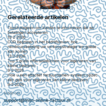
Gerelateerde artikelen
Topstrategieën om klanten te informeren dat wij
betalingen accepteren
19-2-2026
COD begrijpen in het bedrijfsleven: hoe
remboursbetaling uw verkoopstrategie ten goede
kan komen
13-2-2026
Top 5 gratis offertesjablonen voor eigenaren van
kleine bedrijven
9-2-2026
Hoe u een effectief factuurnamen-systeem opzet:
een gids voor eigenaren van kleine bedrijven
9-2-2026
Schrijf ons
support@mijn-online-factuur.nl