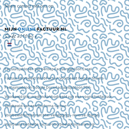
Neem contact met ons op
Sinds 2010 bij u
Factuursjablonen per beroep
Factuursjabloon Excel
Factuur Voorbeeld Word
Factuur Voorbeeld Google Sheets
Factuursjabloon Google Docs
Factuursjabloon PDF
Voorbeeld btw-creditnota
Voorbeeld van een voorschotfactuur
Voorbeeld van een proforma factuur
Voorbeeldfactuur met btw-verlegging – reverse charge
Voorbeeld betaalde factuur
Voorbeeld Kostenraming