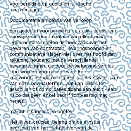
Voorbereiding op audits en juridische
overwegingen
Documentatie en bewijs van verkoop
Een gedegen voorbereiding op audits vereist een
nauwgezette documentatie van elke transactie.
Ondernemers moeten de noodzaak van het
bewaren van contracten, leveringsbonnen en
communicatieverslagen niet over het hoofd zien,
rekening houdend met de verschillende
bewaartermijnen die door de wetgeving van elk
land worden voorgeschreven. Een
veelvoorkomende nalatigheid is het verwaarlozen
van deze bewaartermijn, wat kan leiden tot
geschillen of complicaties tijdens een audit - een
risico dat geen enkel bedrijf lichtvaardig mag
nemen.
Inzicht in sancties en boetes
Het is van cruciaal belang om de ernst te
begrijpen van het niet naleven van de