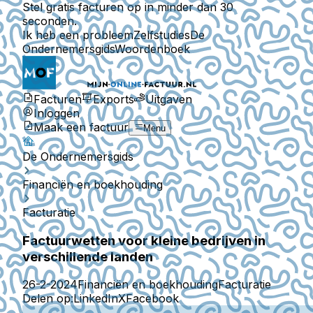
Stel gratis facturen op in minder dan 30
seconden.
Ik heb een probleem
Zelfstudies
De
Ondernemersgids
Woordenboek
Facturen
Exports
Uitgaven
Inloggen
Maak een factuur
Menu
De Ondernemersgids
Financiën en boekhouding
Facturatie
Factuurwetten voor kleine bedrijven in
verschillende landen
26-2-2024
Financiën en boekhouding
Facturatie
Delen op:
LinkedIn
X
Facebook