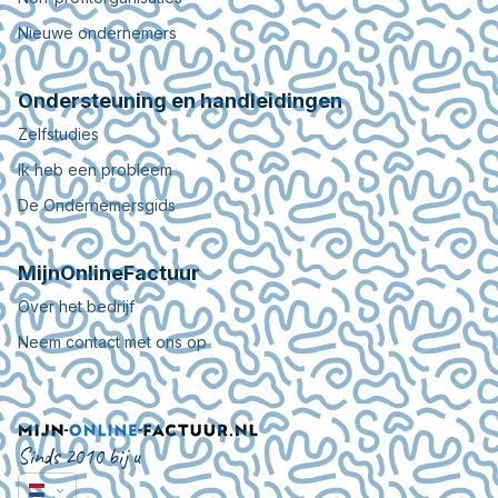
Nieuwe ondernemers
Ondersteuning en handleidingen
Zelfstudies
Ik heb een probleem
De Ondernemersgids
MijnOnlineFactuur
Over het bedrijf
Neem contact met ons op
Sinds 2010 bij u