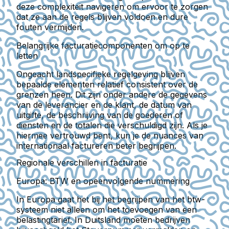
deze complexiteit navigeren om ervoor te zorgen
dat ze aan de regels blijven voldoen en dure
fouten vermijden.
Belangrijke facturatiecomponenten om op te
letten
Ongeacht landspecifieke regelgeving blijven
bepaalde elementen relatief consistent over de
grenzen heen. Dit zijn onder andere de gegevens
van de leverancier en de klant, de datum van
uitgifte, de beschrijving van de goederen of
diensten en de totalen die verschuldigd zijn. Als je
hiermee vertrouwd bent, kun je de nuances van
internationaal factureren beter begrijpen.
Regionale verschillen in facturatie
Europa: BTW en opeenvolgende nummering
In Europa gaat het bij het begrijpen van het btw-
systeem niet alleen om het toevoegen van een
belastingtarief. In Duitsland moeten bedrijven