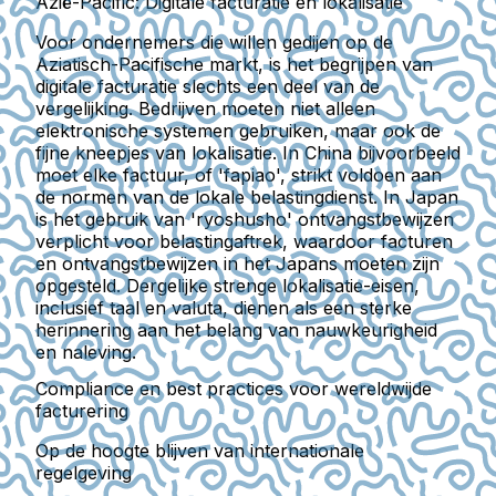
Azië-Pacific: Digitale facturatie en lokalisatie
Voor ondernemers die willen gedijen op de
Aziatisch-Pacifische markt, is het begrijpen van
digitale facturatie slechts een deel van de
vergelijking. Bedrijven moeten niet alleen
elektronische systemen gebruiken, maar ook de
fijne kneepjes van lokalisatie. In China bijvoorbeeld
moet elke factuur, of 'fapiao', strikt voldoen aan
de normen van de lokale belastingdienst. In Japan
is het gebruik van 'ryoshusho' ontvangstbewijzen
verplicht voor belastingaftrek, waardoor facturen
en ontvangstbewijzen in het Japans moeten zijn
opgesteld. Dergelijke strenge lokalisatie-eisen,
inclusief taal en valuta, dienen als een sterke
herinnering aan het belang van nauwkeurigheid
en naleving.
Compliance en best practices voor wereldwijde
facturering
Op de hoogte blijven van internationale
regelgeving