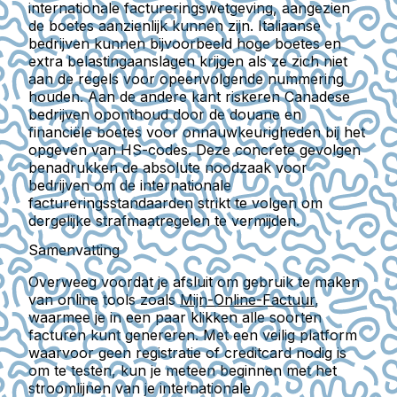
internationale factureringswetgeving, aangezien
de boetes aanzienlijk kunnen zijn. Italiaanse
bedrijven kunnen bijvoorbeeld hoge boetes en
extra belastingaanslagen krijgen als ze zich niet
aan de regels voor opeenvolgende nummering
houden. Aan de andere kant riskeren Canadese
bedrijven oponthoud door de douane en
financiële boetes voor onnauwkeurigheden bij het
opgeven van HS-codes. Deze concrete gevolgen
benadrukken de absolute noodzaak voor
bedrijven om de internationale
factureringsstandaarden strikt te volgen om
dergelijke strafmaatregelen te vermijden.
Samenvatting
Overweeg voordat je afsluit om gebruik te maken
van online tools zoals
Mijn-Online-Factuur
,
waarmee je in een paar klikken alle soorten
facturen kunt genereren. Met een veilig platform
waarvoor geen registratie of creditcard nodig is
om te testen, kun je meteen beginnen met het
stroomlijnen van je internationale