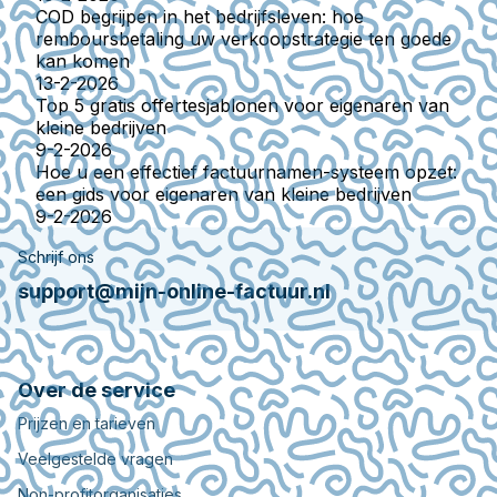
COD begrijpen in het bedrijfsleven: hoe
remboursbetaling uw verkoopstrategie ten goede
kan komen
13-2-2026
Top 5 gratis offertesjablonen voor eigenaren van
kleine bedrijven
9-2-2026
Hoe u een effectief factuurnamen-systeem opzet:
een gids voor eigenaren van kleine bedrijven
9-2-2026
Schrijf ons
support@mijn-online-factuur.nl
Over de service
Prijzen en tarieven
Veelgestelde vragen
Non-profitorganisaties