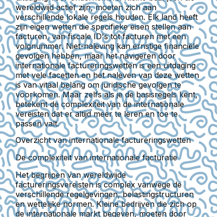
wereldwijd actief zijn, moeten zich aan
verschillende lokale regels houden. Elk land heeft
zijn eigen wetten die specifieke eisen stellen aan
facturen, van fiscale ID's tot facturen met een
volgnummer. Niet-naleving kan ernstige financiële
gevolgen hebben, maar het navigeren door
internationale factureringswetten is een uitdaging
met vele facetten en het naleven van deze wetten
is van vitaal belang om juridische gevolgen te
voorkomen. Maar zelfs als je de basisregels kent,
betekent de complexiteit van de internationale
vereisten dat er altijd meer te leren en toe te
passen valt.
Overzicht van internationale factureringswetten
De complexiteit van internationale facturatie
Het begrijpen van wereldwijde
factureringsvereisten is complex vanwege de
verschillende regelgevingen, belastingstructuren
en wettelijke normen. Kleine bedrijven die zich op
de internationale markt begeven, moeten door