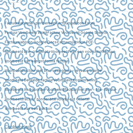
Factuursjablonen per beroep
Factuursjabloon Excel
Factuur Voorbeeld Word
Factuur Voorbeeld Google Sheets
Factuursjabloon Google Docs
Factuursjabloon PDF
Voorbeeld btw-creditnota
Voorbeeld van een voorschotfactuur
Voorbeeld van een proforma factuur
Voorbeeldfactuur met btw-verlegging – reverse charge
Voorbeeld betaalde factuur
Voorbeeld Kostenraming
Voorbeeld Inkooporder
Voorbeeldfactuur met btw – btw-factuur
Voorbeeldfactuur zonder btw
Voorbeeld Offerte
Voorbeeld van een pakbon
Cookiebeleid