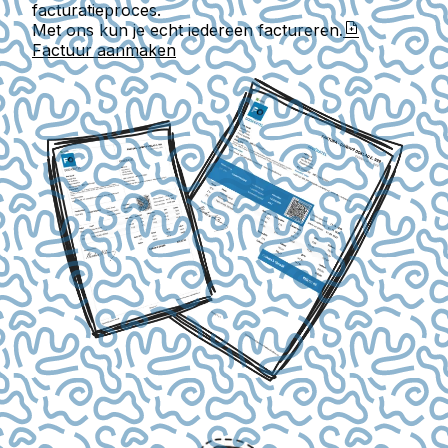
facturatieproces.
Met ons kun je echt iedereen factureren.
Factuur aanmaken