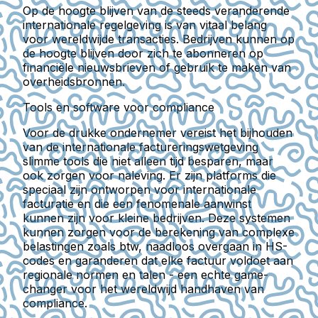
Op de hoogte blijven van de steeds veranderende
internationale regelgeving is van vitaal belang
voor wereldwijde transacties. Bedrijven kunnen op
de hoogte blijven door zich te abonneren op
financiële nieuwsbrieven of gebruik te maken van
overheidsbronnen.
Tools en software voor compliance
Voor de drukke ondernemer vereist het bijhouden
van de internationale factureringswetgeving
slimme tools die niet alleen tijd besparen, maar
ook zorgen voor naleving. Er zijn platforms die
speciaal zijn ontworpen voor internationale
facturatie en die een fenomenale aanwinst
kunnen zijn voor kleine bedrijven. Deze systemen
kunnen zorgen voor de berekening van complexe
belastingen zoals btw, naadloos overgaan in HS-
codes en garanderen dat elke factuur voldoet aan
regionale normen en talen - een echte game-
changer voor het wereldwijd handhaven van
compliance.