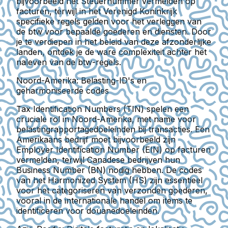
bijvoorbeeld het Steuernummer vermelden op
facturen, terwijl in het Verenigd Koninkrijk
specifieke regels gelden voor het verleggen van
de btw voor bepaalde goederen en diensten. Door
je te verdiepen in het beleid van deze afzonderlijke
landen, ontdek je de ware complexiteit achter het
naleven van de btw-regels.
Noord-Amerika: Belasting-ID's en
geharmoniseerde codes
Tax Identification Numbers (TIN) spelen een
cruciale rol in Noord-Amerika, met name voor
belastingrapportagedoeleinden bij transacties. Een
Amerikaans bedrijf moet bijvoorbeeld zijn
Employer Identification Number (EIN) op facturen
vermelden, terwijl Canadese bedrijven hun
Business Number (BN) nodig hebben. De codes
van het Harmonized System (HS) zijn essentieel
voor het categoriseren van verzonden goederen,
vooral in de internationale handel om items te
identificeren voor douanedoeleinden.