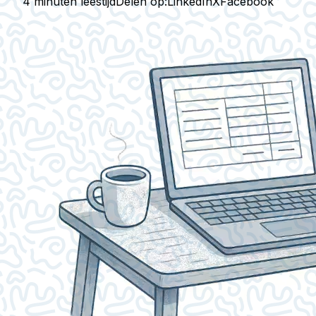
4 minuten leestijd
Delen op:
LinkedIn
X
Facebook