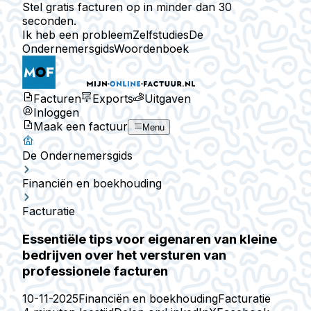
Stel gratis facturen op in minder dan 30
seconden.
Ik heb een probleem
Zelfstudies
De
Ondernemersgids
Woordenboek
Facturen
Exports
Uitgaven
Inloggen
Maak een factuur
Menu
De Ondernemersgids
Financiën en boekhouding
Facturatie
Essentiële tips voor eigenaren van kleine
bedrijven over het versturen van
professionele facturen
10-11-2025
Financiën en boekhouding
Facturatie