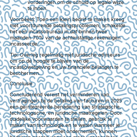
vorderingen om de schuld op legale wijze
te innen.
Voorbeeld:
Toen een klein bedrijf te maken kreeg
met voortdurende betalingsproblemen, schakelde
het een incassobureau in dat binnen twee
maanden 70% van de achterstallige rekeningen
incasseerde.
Tip:
Overleg regelmatig met juridische adviseurs
om op de hoogte te blijven van de
incassowetgeving en uw financiële belangen te
beschermen.
Conclusie
Concluderend vereist het verminderen van
vertragingen bij de betaling van facturen in 2025
een geïntegreerde benadering van strategische,
technologische, en juridische maatregelen. Door
duidelijke voorwaarden te stellen, gebruik te
maken van technologie en te weten wanneer je
juridische stappen moet ondernemen, kunnen