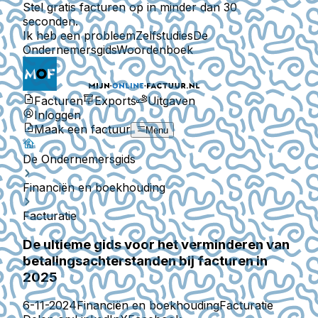
Stel gratis facturen op in minder dan 30
seconden.
Ik heb een probleem
Zelfstudies
De
Ondernemersgids
Woordenboek
Facturen
Exports
Uitgaven
Inloggen
Maak een factuur
Menu
De Ondernemersgids
Financiën en boekhouding
Facturatie
De ultieme gids voor het verminderen van
betalingsachterstanden bij facturen in
2025
6-11-2024
Financiën en boekhouding
Facturatie