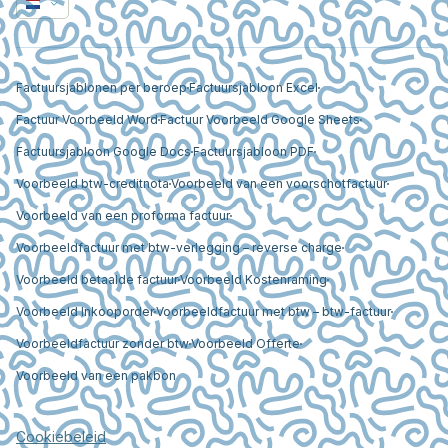
Factuursjablonen per beroep
Factuursjabloon Excel
Factuur Voorbeeld Word
Factuur Voorbeeld Google Sheets
Factuursjabloon Google Docs
Factuursjabloon PDF
Voorbeeld btw-creditnota
Voorbeeld van een voorschotfactuur
Voorbeeld van een proforma factuur
Voorbeeldfactuur met btw-verlegging – reverse charge
Voorbeeld betaalde factuur
Voorbeeld Kostenraming
Voorbeeld Inkooporder
Voorbeeldfactuur met btw – btw-factuur
Voorbeeldfactuur zonder btw
Voorbeeld Offerte
Voorbeeld van een pakbon
Cookiebeleid