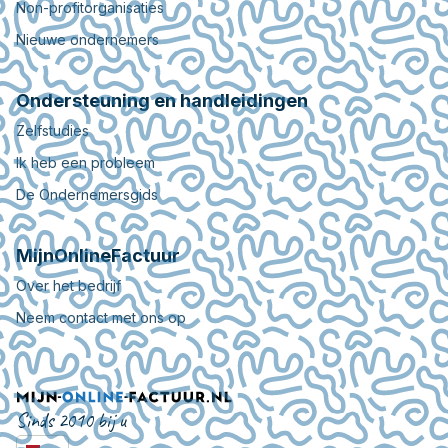
Non-profitorganisaties
Nieuwe ondernemers
Ondersteuning en handleidingen
Zelfstudies
Ik heb een probleem
De Ondernemersgids
MijnOnlineFactuur
Over het bedrijf
Neem contact met ons op
Sinds 2010 bij u