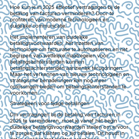
Hoe kun je in 2025 effectief vertragingen bij de
betaling van facturen verminderen? Door te
profiteren van moderne technologieën en
duidelijke communicatie.
Het implementeren van duidelijke
betalingsvoorwaarden, het inzetten van
technologie om facturatie te automatiseren en het
begrijpen van wettelijke maatregelen voor
betalingsachterstanden kunnen
betalingsachterstanden aanzienlijk terugdringen.
Maar het verkennen van nieuwe technologieën en
strategische benaderingen kan nog meer
oplossingen bieden om betalingsachterstanden te
voorkomen.
Strategieën voor tijdige betalingen
Om vertragingen bij de betaling van facturen in
2025 te verminderen, moet je vanaf het begin
duidelijke betalingsvoorwaarden stellen om ervoor
te zorgen dat klanten op tijd betalen. Dit houdt in