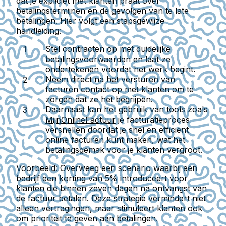
dat je expliciet met klanten praat over
betalingstermijnen en de gevolgen van te late
betalingen. Hier volgt een stapsgewijze
handleiding:
Stel contracten op met duidelijke
betalingsvoorwaarden en laat ze
ondertekenen voordat het werk begint.
Neem direct na het versturen van
facturen contact op met klanten om te
zorgen dat ze het begrijpen.
Daarnaast kan het gebruik van tools zoals
MijnOnlineFactuur
je facturatieproces
versnellen doordat je snel en efficiënt
online facturen kunt maken, wat het
betalingsgemak voor je klanten vergroot.
Voorbeeld:
Overweeg een scenario waarbij een
bedrijf een korting van 5% introduceert voor
klanten die binnen zeven dagen na ontvangst van
de factuur betalen. Deze strategie vermindert niet
alleen vertragingen, maar stimuleert klanten ook
om prioriteit te geven aan betalingen.