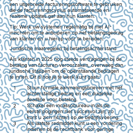
een uitgebreide factureringssoftware te gebruiken
die de factureringscyclus automatiseerde en
realtime updates gaf aan hun klanten.
Tip:
Werk uw systemen regelmatig bij met AI-
inzichten om te anticiperen op het betalingsgedrag
van klanten en u hierop voor te bereiden.
Juridische maatregelen bij betalingsachterstand
Als klanten in 2025 nog steeds vertragingen bij de
betaling van facturen veroorzaken, overweeg dan
juridische stappen om de openstaande bedragen
te innen. Dit is hoe je te werk kunt gaan:
Stuur formele aanmaningsbrieven met het
achterstallige bedrag en een duidelijke
deadline voor betaling.
Schakel een incassobureau in als de
eerste pogingen niet succesvol zijn; zo
kunt u zich richten op de bedrijfsvoering.
Als laatste redmiddel kunt u een vordering
indienen bij de rechtbank voor geringe