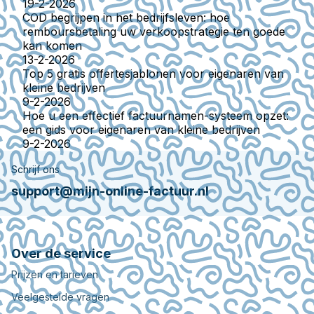
19-2-2026
COD begrijpen in het bedrijfsleven: hoe
remboursbetaling uw verkoopstrategie ten goede
kan komen
13-2-2026
Top 5 gratis offertesjablonen voor eigenaren van
kleine bedrijven
9-2-2026
Hoe u een effectief factuurnamen-systeem opzet:
een gids voor eigenaren van kleine bedrijven
9-2-2026
Schrijf ons
support@mijn-online-factuur.nl
Over de service
Prijzen en tarieven
Veelgestelde vragen