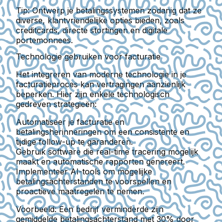
Tip:
Ontwerp je betalingssystemen zodanig dat ze
diverse, klantvriendelijke opties bieden, zoals
creditcards, directe stortingen en digitale
portemonnees.
Technologie gebruiken voor facturatie
Het integreren van moderne technologie in je
facturatieproces kan vertragingen aanzienlijk
beperken. Hier zijn enkele technologisch
gedreven strategieën:
Automatiseer je facturatie en
betalingsherinneringen om een consistente en
tijdige follow-up te garanderen.
Gebruik software die real-time tracering mogelijk
maakt en automatische rapporten genereert.
Implementeer AI-tools om mogelijke
betalingsachterstanden te voorspellen en
proactieve maatregelen te nemen.
Voorbeeld:
Een bedrijf verminderde zijn
gemiddelde betalingsachterstand met 30% door