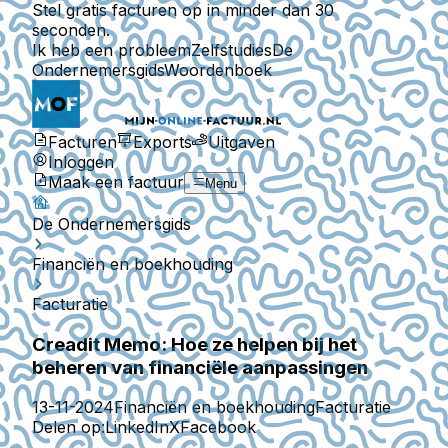
Stel gratis facturen op in minder dan 30
seconden.
Ik heb een probleem
Zelfstudies
De
Ondernemersgids
Woordenboek
Facturen
Exports
Uitgaven
Inloggen
Maak een factuur
Menu
De Ondernemersgids
Financiën en boekhouding
Facturatie
Creadit Memo: Hoe ze helpen bij het
beheren van financiële aanpassingen
13-11-2024
Financiën en boekhouding
Facturatie
Delen op:
LinkedIn
X
Facebook