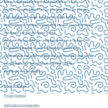
Factuursjablonen per beroep
Factuursjabloon Excel
Factuur Voorbeeld Word
Factuur Voorbeeld Google Sheets
Factuursjabloon Google Docs
Factuursjabloon PDF
Voorbeeld btw-creditnota
Voorbeeld van een voorschotfactuur
Voorbeeld van een proforma factuur
Voorbeeldfactuur met btw-verlegging – reverse charge
Voorbeeld betaalde factuur
Voorbeeld Kostenraming
Voorbeeld Inkooporder
Voorbeeldfactuur met btw – btw-factuur
Voorbeeldfactuur zonder btw
Voorbeeld Offerte
Voorbeeld van een pakbon
Cookiebeleid
Privacybeleid
Gebruiksvoorwaarden