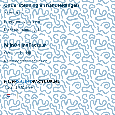
Ondersteuning en handleidingen
Zelfstudies
Ik heb een probleem
De Ondernemersgids
MijnOnlineFactuur
Over het bedrijf
Neem contact met ons op
Sinds 2010 bij u