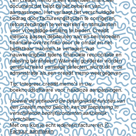
Een creadit memo is een essentieel financieel
document dat helpt bij het beheren van
aanpassingen. Het verlaagt het verschuldigde
bedrag door factureringsfouten te corrigeren,
retourzendingen te verwerken en stimulansen
voor vroegtijdige betaling te bieden.
Creadit
memo's passen debiteuren aan en beïnvloeden
financiële overzichten door de omzet en het
belastbaar inkomen te verlagen, wat
nauwkeurigheid tijdens financiële reconciliatie en
naleving garandeert. Wanneer goederen worden
geretourneerd vanwege defecten, wordt dit in de
administratie als een creadit memo weergegeven.
Tip:
Integreer creadit memo's in uw
boekhoudsoftware voor naadloze aanpassingen.
Hoewel dit antwoord de belangrijkste functies van
een creadit memo belicht, kan de toepassing in
verschillende bedrijfscontexten aanzienlijk
verschillen.
Met ons kun je echt iedereen factureren.
Factuur aanmaken