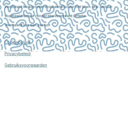
Voorbeeld Inkooporder
Voorbeeldfactuur met btw – btw-factuur
Voorbeeldfactuur zonder btw
Voorbeeld Offerte
Voorbeeld van een pakbon
Cookiebeleid
Privacybeleid
Gebruiksvoorwaarden