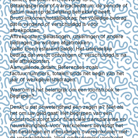
Betalingsperiode of transactiedatum:
de periode of
datum waarop de betaling betrekking heeft.
Bruto-inkomen/totaalbedrag:
het volledige bedrag
dat is verdiend of verschuldigd is vóór
aftrekposten.
Aftrekposten:
Belastingen, uitkeringen of andere
bedragen die worden afgetrokken.
Netto loon/resterend saldo:
Het uiteindelijke
bedrag dat wordt ontvangen of verschuldigd is na
alle aftrekposten.
Aanvullende details:
Referenties zoals
factuurnummers, totalen sinds het begin van het
jaar of werkgeversbijdragen.
Waarom is het belangrijk om een loonstrook te
begrijpen?
Denkt u dat onwetendheid een zegen is? Niet als
het om uw geld gaat! Het begrijpen van een
loonstrook zorgt voor financiële transparantie en
nauwkeurigheid. Voor werknemers bevestigt het
dat betalingen en inhoudingen overeenkomen met
de verwachtingen. Voor ondernemers voorkomt