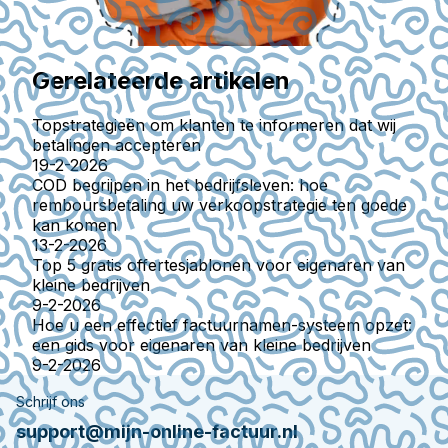
Gerelateerde artikelen
Topstrategieën om klanten te informeren dat wij
betalingen accepteren
19-2-2026
COD begrijpen in het bedrijfsleven: hoe
remboursbetaling uw verkoopstrategie ten goede
kan komen
13-2-2026
Top 5 gratis offertesjablonen voor eigenaren van
kleine bedrijven
9-2-2026
Hoe u een effectief factuurnamen-systeem opzet:
een gids voor eigenaren van kleine bedrijven
9-2-2026
Schrijf ons
support@mijn-online-factuur.nl