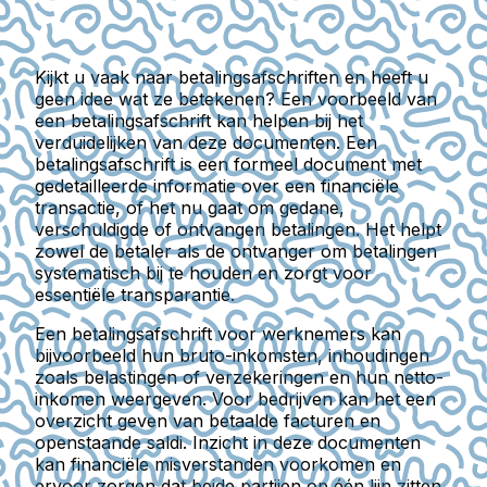
Kijkt u vaak naar betalingsafschriften en heeft u
geen idee wat ze betekenen? Een voorbeeld van
een betalingsafschrift kan helpen bij het
verduidelijken van deze documenten. Een
betalingsafschrift is een formeel document met
gedetailleerde informatie over een financiële
transactie, of het nu gaat om gedane,
verschuldigde of ontvangen betalingen. Het helpt
zowel de betaler als de ontvanger om betalingen
systematisch bij te houden en zorgt voor
essentiële transparantie.
Een betalingsafschrift voor werknemers kan
bijvoorbeeld hun bruto-inkomsten, inhoudingen
zoals belastingen of verzekeringen en hun netto-
inkomen weergeven. Voor bedrijven kan het een
overzicht geven van betaalde facturen en
openstaande saldi. Inzicht in deze documenten
kan financiële misverstanden voorkomen en
ervoor zorgen dat beide partijen op één lijn zitten.