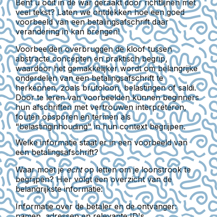
Bent u ooit in de war geraakt door richtlijnen met
veel tekst? Laten we ontdekken hoe een goed
voorbeeld van een betalingsafschrift daar
verandering in kan brengen!
Voorbeelden overbruggen de kloof tussen
abstracte concepten en praktisch begrip,
waardoor het gemakkelijker wordt om belangrijke
onderdelen van een betalingsafschrift te
herkennen, zoals brutoloon, belastingen of saldi.
Door te leren van voorbeelden kunnen beginners
hun afschriften met vertrouwen interpreteren,
fouten opsporen en termen als
"belastinginhouding" in hun context begrijpen.
Welke informatie staat er in een voorbeeld van
een betalingsafschrift?
Waar moet je
echt
op letten om je loonstrook te
begrijpen? Hier volgt een overzicht van de
belangrijkste informatie:
Informatie over de betaler en de ontvanger:
namen, adressen en relevante ID's.