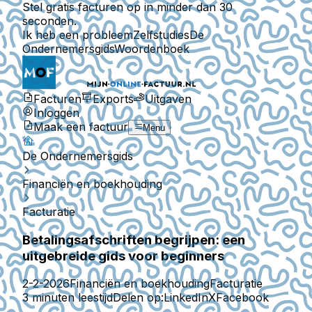
Stel gratis facturen op in minder dan 30
seconden.
Ik heb een probleem
Zelfstudies
De
Ondernemersgids
Woordenboek
Facturen
Exports
Uitgaven
Inloggen
Maak een factuur
Menu
De Ondernemersgids
Financiën en boekhouding
Facturatie
Betalingsafschriften begrijpen: een
uitgebreide gids voor beginners
2-2-2026
Financiën en boekhouding
Facturatie
3 minuten leestijd
Delen op:
LinkedIn
X
Facebook