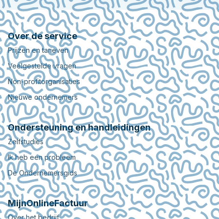
Over de service
Prijzen en tarieven
Veelgestelde vragen
Non-profitorganisaties
Nieuwe ondernemers
Ondersteuning en handleidingen
Zelfstudies
Ik heb een probleem
De Ondernemersgids
MijnOnlineFactuur
Over het bedrijf