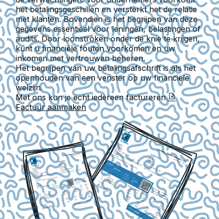
het betalingsgeschillen en versterkt het de relatie
met klanten. Bovendien is het begrijpen van deze
gegevens essentieel voor leningen, belastingen of
audits. Door loonstroken onder de knie te krijgen,
kunt u financiële fouten voorkomen en uw
inkomen met vertrouwen beheren.
Het begrijpen van uw betalingsafschrift is als het
openhouden van een venster op uw financiële
welzijn.
Met ons kun je echt iedereen factureren.
Factuur aanmaken