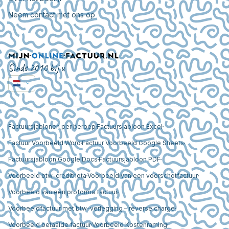
Neem contact met ons op
Sinds 2010 bij u
Factuursjablonen per beroep
Factuursjabloon Excel
Factuur Voorbeeld Word
Factuur Voorbeeld Google Sheets
Factuursjabloon Google Docs
Factuursjabloon PDF
Voorbeeld btw-creditnota
Voorbeeld van een voorschotfactuur
Voorbeeld van een proforma factuur
Voorbeeldfactuur met btw-verlegging – reverse charge
Voorbeeld betaalde factuur
Voorbeeld Kostenraming