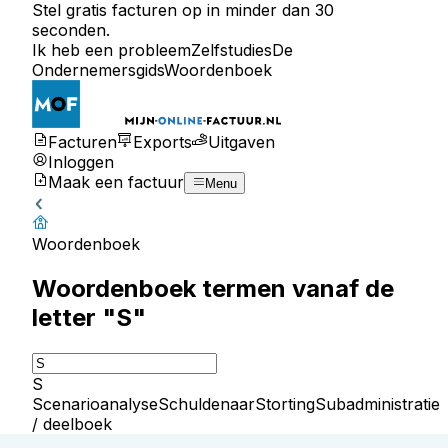
Stel gratis facturen op in minder dan 30
seconden.
Ik heb een probleem
Zelfstudies
De
Ondernemersgids
Woordenboek
Facturen
Exports
Uitgaven
Inloggen
Maak een factuur
Menu
Woordenboek
Woordenboek termen vanaf de
letter "S"
S
Scenarioanalyse
Schuldenaar
Storting
Subadministratie
/ deelboek