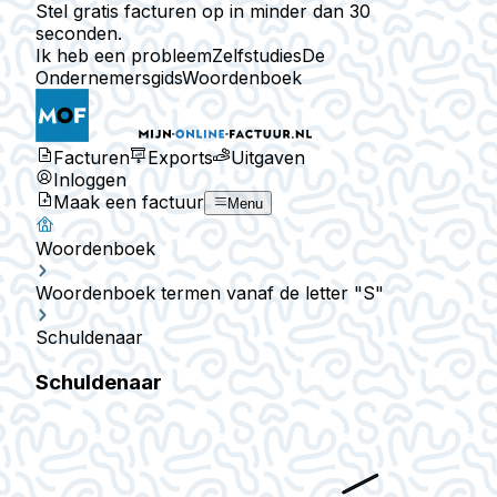
Stel gratis facturen op in minder dan 30
seconden.
Ik heb een probleem
Zelfstudies
De
Ondernemersgids
Woordenboek
Facturen
Exports
Uitgaven
Inloggen
Maak een factuur
Menu
Woordenboek
Woordenboek termen vanaf de letter "S"
Schuldenaar
Schuldenaar