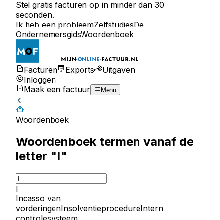
Stel gratis facturen op in minder dan 30
seconden.
Ik heb een probleem
Zelfstudies
De
Ondernemersgids
Woordenboek
Facturen
Exports
Uitgaven
Inloggen
Maak een factuur
Menu
Woordenboek
Woordenboek termen vanaf de
letter "I"
I
Incasso van
vorderingen
Insolventieprocedure
Intern
controlesysteem