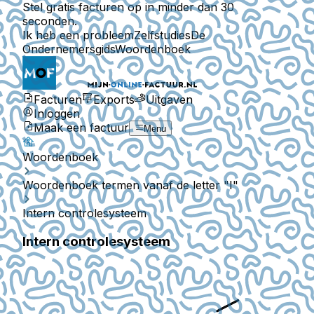
Stel gratis facturen op in minder dan 30
seconden.
Ik heb een probleem
Zelfstudies
De
Ondernemersgids
Woordenboek
Facturen
Exports
Uitgaven
Inloggen
Maak een factuur
Menu
Woordenboek
Woordenboek termen vanaf de letter "I"
Intern controlesysteem
Intern controlesysteem