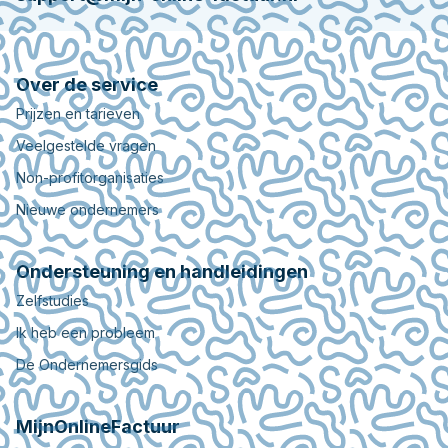
Over de service
Prijzen en tarieven
Veelgestelde vragen
Non-profitorganisaties
Nieuwe ondernemers
Ondersteuning en handleidingen
Zelfstudies
Ik heb een probleem
De Ondernemersgids
MijnOnlineFactuur