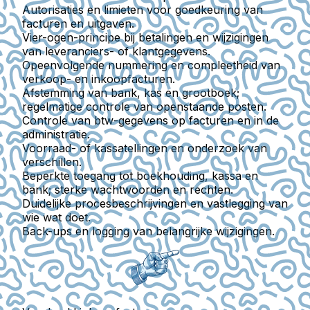
Autorisaties en limieten voor goedkeuring van
facturen en uitgaven.
Vier-ogen-principe bij betalingen en wijzigingen
van leveranciers- of klantgegevens.
Opeenvolgende nummering en compleetheid van
verkoop- en inkoopfacturen.
Afstemming van bank, kas en grootboek;
regelmatige controle van openstaande posten.
Controle van btw-gegevens op facturen en in de
administratie.
Voorraad- of kassatellingen en onderzoek van
verschillen.
Beperkte toegang tot boekhouding, kassa en
bank; sterke wachtwoorden en rechten.
Duidelijke procesbeschrijvingen en vastlegging van
wie wat doet.
Back-ups en logging van belangrijke wijzigingen.