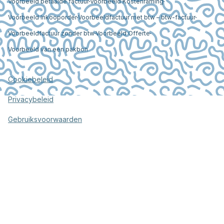
Voorbeeld betaalde factuur
Voorbeeld Kostenraming
Voorbeeld Inkooporder
Voorbeeldfactuur met btw – btw-factuur
Voorbeeldfactuur zonder btw
Voorbeeld Offerte
Voorbeeld van een pakbon
Cookiebeleid
Privacybeleid
Gebruiksvoorwaarden