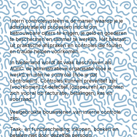
Intern controlesysteem
is de manier waarop je je
administratie en processen inricht om
betrouwbare cijfers te krijgen, je geld en goederen
te beschermen en slimmer te werken. Het bestaat
uit praktische afspraken en controles die fouten
en fraude helpen voorkomen.
In Nederland wordt dit vaak beschreven als
AO/IC: de administratieve organisatie (hoe je
werkt) en interne controle (hoe je dat
controleert). Controles kunnen preventief zijn
(voorkomen) of detectief (opspeuren) en richten
zich vooral op facturatie, betalingen, kas en
voorraad.
Veelgebruikte bouwstenen van interne controle
zijn:
Taak- en functiescheiding: inkopen, boeken en
betalen niet door dezelfde persoon.