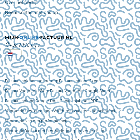
Over het bedrijf
Neem contact met ons op
Sinds 2010 bij u
Factuursjablonen per beroep
Factuursjabloon Excel
Factuur Voorbeeld Word
Factuur Voorbeeld Google Sheets
Factuursjabloon Google Docs
Factuursjabloon PDF
Voorbeeld btw-creditnota
Voorbeeld van een voorschotfactuur
Voorbeeld van een proforma factuur
Voorbeeldfactuur met btw-verlegging – reverse charge