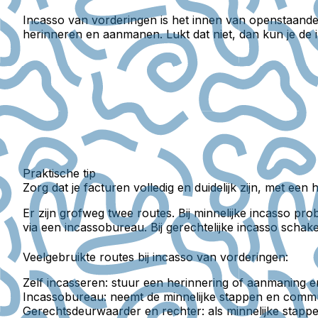
Incasso van vorderingen
is het innen van openstaande 
herinneren en aanmanen. Lukt dat niet, dan kun je de 
Praktische tip
Zorg dat je facturen volledig en duidelijk zijn, met ee
Er zijn grofweg twee routes. Bij
minnelijke incasso
prob
via een incassobureau. Bij
gerechtelijke incasso
schakel
Veelgebruikte routes bij incasso van vorderingen:
Zelf incasseren: stuur een herinnering of aanmaning e
Incassobureau: neemt de minnelijke stappen en commu
Gerechtsdeurwaarder en rechter: als minnelijke stappe