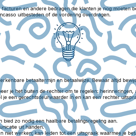
facturen en andere bedragen die klanten je nog moeten betal
incasso uitbesteden of de vordering overdragen.
n herkenbare betaaltermijn en betaalwijze. Bewaar altijd bew
eer je het buiten de rechter om te regelen: herinneringen,
 je een gerechtsdeurwaarder in en kan een rechter uitspraa
n bied zo nodig een haalbare betalingsregeling aan.
nicatie uit handen.
n niet werken; kan leiden tot een uitspraak waarmee je bet