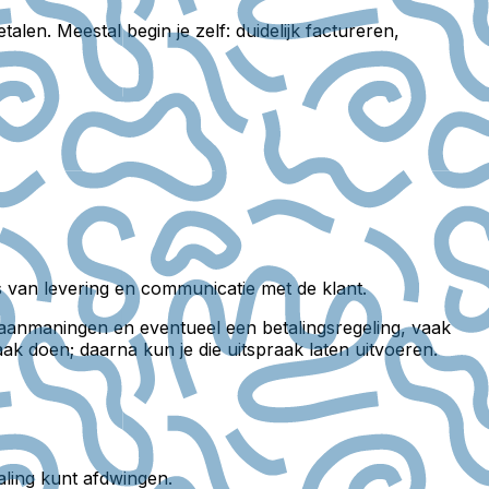
en. Meestal begin je zelf: duidelijk factureren,
ijs van levering en communicatie met de klant.
 aanmaningen en eventueel een betalingsregeling, vaak
k doen; daarna kun je die uitspraak laten uitvoeren.
aling kunt afdwingen.