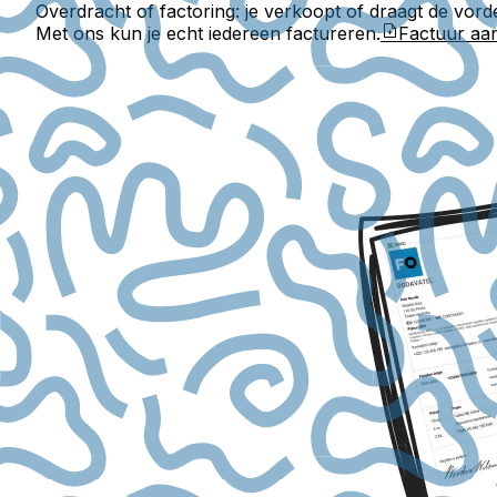
Overdracht of factoring: je verkoopt of draagt de vorde
Met ons kun je echt iedereen factureren.
Factuur a