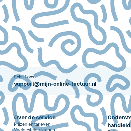
Schrijf ons
support@mijn-online-factuur.nl
Over de service
Onderste
Prijzen en tarieven
handleid
Veelgestelde vragen