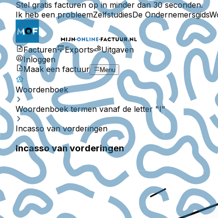
Stel gratis facturen op in minder dan 30 seconden.
Ik heb een probleem
Zelfstudies
De Ondernemersgids
W
Facturen
Exports
Uitgaven
Inloggen
Maak een factuur
Menu
Woordenboek
Woordenboek termen vanaf de letter "I"
Incasso van vorderingen
Incasso van vorderingen