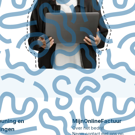
uning en
MijnOnlineFactuur
Over het bedrijf
ingen
Neem contact met ons op