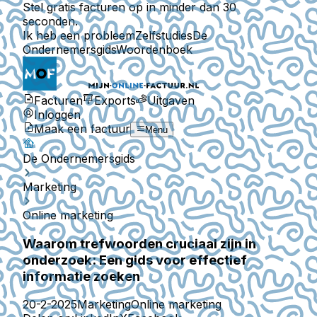
Stel gratis facturen op in minder dan 30
seconden.
Ik heb een probleem
Zelfstudies
De
Ondernemersgids
Woordenboek
Facturen
Exports
Uitgaven
Inloggen
Maak een factuur
Menu
De Ondernemersgids
Marketing
Online marketing
Waarom trefwoorden cruciaal zijn in
onderzoek: Een gids voor effectief
informatie zoeken
20-2-2025
Marketing
Online marketing