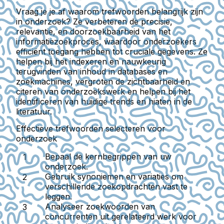
Vraag je je af waarom trefwoorden belangrijk zijn
in onderzoek? Ze verbeteren de precisie,
relevantie, en doorzoekbaarheid van het
informatiezoekproces, waardoor onderzoekers
efficiënt toegang hebben tot cruciale gegevens. Ze
helpen bij het indexeren en nauwkeurig
terugvinden van inhoud in databases en
zoekmachines, vergroten de zichtbaarheid en
citeren van onderzoekswerk en helpen bij het
identificeren van huidige trends en hiaten in de
literatuur.
Effectieve trefwoorden selecteren voor
onderzoek
Bepaal de kernbegrippen
van uw
onderzoek.
Gebruik synoniemen en variaties
om
verschillende zoekopdrachten vast te
leggen.
Analyseer zoekwoorden van
concurrenten
uit gerelateerd werk voor