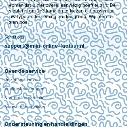
echter dat u niet overal aanwezig hoeft te zijn. De
sleutel is om 2–3 kanalen te kiezen die passen bij
uw type onderneming en doelgroep. Wij laten u
zien hoe.
Schrijf ons
support@mijn-online-factuur.nl
Over de service
Prijzen en tarieven
Veelgestelde vragen
Non-profitorganisaties
Nieuwe ondernemers
Ondersteuning en handleidingen