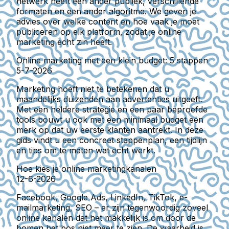
netwerk heeft een ander publiek, verschillende
formaten en een ander algoritme. We geven je
advies over welke content en hoe vaak je moet
publiceren op elk platform, zodat je online
marketing echt zin heeft.
Online marketing met een klein budget: 5 stappen
5-7-2026
Marketing hoeft niet te betekenen dat u
maandelijks duizenden aan advertenties uitgeeft.
Met een heldere strategie en een paar beproefde
tools bouwt u ook met een minimaal budget een
merk op dat uw eerste klanten aantrekt. In deze
gids vindt u een concreet stappenplan, een tijdlijn
en tips om te meten wat echt werkt.
Hoe kies je online marketingkanalen
12-6-2026
Facebook, Google Ads, LinkedIn, TikTok, e-
mailmarketing, SEO – er zijn tegenwoordig zoveel
online kanalen dat het makkelijk is om door de
bomen het bos niet meer te zien. De waarheid is