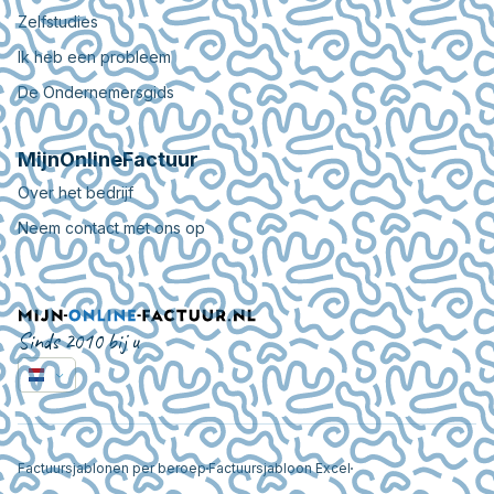
Zelfstudies
Ik heb een probleem
De Ondernemersgids
MijnOnlineFactuur
Over het bedrijf
Neem contact met ons op
Sinds 2010 bij u
Factuursjablonen per beroep
Factuursjabloon Excel