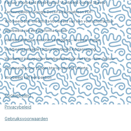
Factuur Voorbeeld Word
Factuur Voorbeeld Google Sheets
Factuursjabloon Google Docs
Factuursjabloon PDF
Voorbeeld btw-creditnota
Voorbeeld van een voorschotfactuur
Voorbeeld van een proforma factuur
Voorbeeldfactuur met btw-verlegging – reverse charge
Voorbeeld betaalde factuur
Voorbeeld Kostenraming
Voorbeeld Inkooporder
Voorbeeldfactuur met btw – btw-factuur
Voorbeeldfactuur zonder btw
Voorbeeld Offerte
Voorbeeld van een pakbon
Cookiebeleid
Privacybeleid
Gebruiksvoorwaarden