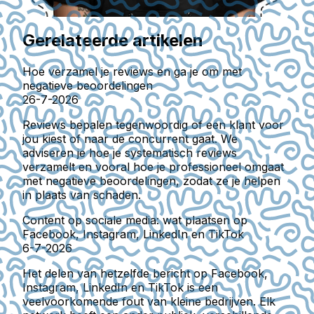
Gerelateerde artikelen
Hoe verzamel je reviews en ga je om met
negatieve beoordelingen
26-7-2026
Reviews bepalen tegenwoordig of een klant voor
jou kiest of naar de concurrent gaat. We
adviseren je hoe je systematisch reviews
verzamelt en vooral hoe je professioneel omgaat
met negatieve beoordelingen, zodat ze je helpen
in plaats van schaden.
Content op sociale media: wat plaatsen op
Facebook, Instagram, LinkedIn en TikTok
6-7-2026
Het delen van hetzelfde bericht op Facebook,
Instagram, LinkedIn en TikTok is een
veelvoorkomende fout van kleine bedrijven. Elk