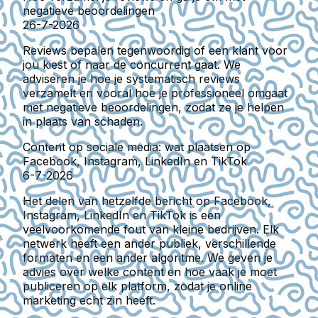
negatieve beoordelingen
26-7-2026
Reviews bepalen tegenwoordig of een klant voor
jou kiest of naar de concurrent gaat. We
adviseren je hoe je systematisch reviews
verzamelt en vooral hoe je professioneel omgaat
met negatieve beoordelingen, zodat ze je helpen
in plaats van schaden.
Content op sociale media: wat plaatsen op
Facebook, Instagram, LinkedIn en TikTok
6-7-2026
Het delen van hetzelfde bericht op Facebook,
Instagram, LinkedIn en TikTok is een
veelvoorkomende fout van kleine bedrijven. Elk
netwerk heeft een ander publiek, verschillende
formaten en een ander algoritme. We geven je
advies over welke content en hoe vaak je moet
publiceren op elk platform, zodat je online
marketing echt zin heeft.