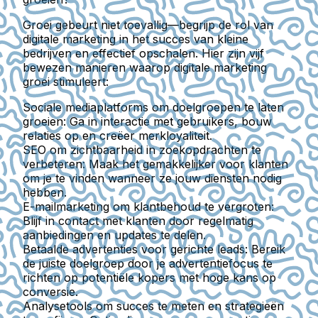
Groei gebeurt niet toevallig—begrijp de rol van
digitale marketing in het succes van kleine
bedrijven en effectief opschalen. Hier zijn vijf
bewezen manieren waarop digitale marketing
groei stimuleert:
Sociale mediaplatforms om doelgroepen te laten
groeien:
Ga in interactie met gebruikers, bouw
relaties op en creëer merkloyaliteit.
SEO om zichtbaarheid in zoekopdrachten te
verbeteren:
Maak het gemakkelijker voor klanten
om je te vinden wanneer ze jouw diensten nodig
hebben.
E-mailmarketing om klantbehoud te vergroten:
Blijf in contact met klanten door regelmatig
aanbiedingen en updates te delen.
Betaalde advertenties voor gerichte leads:
Bereik
de juiste doelgroep door je advertentiefocus te
richten op potentiële kopers met hoge kans op
conversie.
Analysetools om succes te meten en strategieën