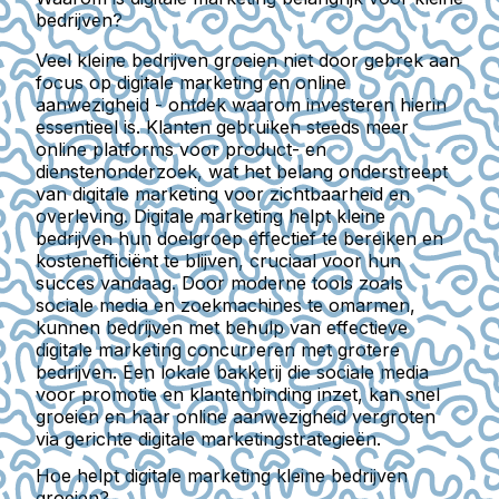
bedrijven?
Veel kleine bedrijven groeien niet door gebrek aan
focus op digitale marketing en online
aanwezigheid - ontdek waarom investeren hierin
essentieel is. Klanten gebruiken steeds meer
online platforms voor product- en
dienstenonderzoek, wat het belang onderstreept
van digitale marketing voor zichtbaarheid en
overleving. Digitale marketing helpt kleine
bedrijven hun doelgroep effectief te bereiken en
kostenefficiënt te blijven, cruciaal voor hun
succes vandaag. Door moderne tools zoals
sociale media en zoekmachines te omarmen,
kunnen bedrijven met behulp van effectieve
digitale marketing concurreren met grotere
bedrijven. Een lokale bakkerij die sociale media
voor promotie en klantenbinding inzet, kan snel
groeien en haar online aanwezigheid vergroten
via gerichte digitale marketingstrategieën.
Hoe helpt digitale marketing kleine bedrijven
groeien?