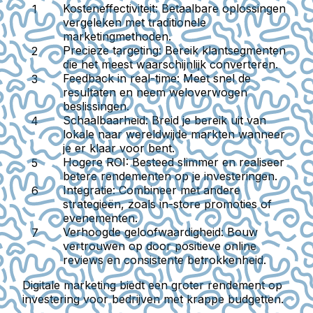
Kosteneffectiviteit:
Betaalbare oplossingen
vergeleken met traditionele
marketingmethoden.
Precieze targeting:
Bereik klantsegmenten
die het meest waarschijnlijk converteren.
Feedback in real-time:
Meet snel de
resultaten en neem weloverwogen
beslissingen.
Schaalbaarheid:
Breid je bereik uit van
lokale naar wereldwijde markten wanneer
je er klaar voor bent.
Hogere ROI:
Besteed slimmer en realiseer
betere rendementen op je investeringen.
Integratie:
Combineer met andere
strategieën, zoals in-store promoties of
evenementen.
Verhoogde geloofwaardigheid:
Bouw
vertrouwen op door positieve online
reviews en consistente betrokkenheid.
Digitale marketing biedt een groter rendement op
investering voor bedrijven met krappe budgetten.