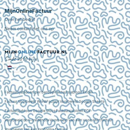
MijnOnlineFactuur
Over het bedrijf
Neem contact met ons op
Sinds 2010 bij u
Factuursjablonen per beroep
Factuursjabloon Excel
Factuur Voorbeeld Word
Factuur Voorbeeld Google Sheets
Factuursjabloon Google Docs
Factuursjabloon PDF
Voorbeeld btw-creditnota
Voorbeeld van een voorschotfactuur
Voorbeeld van een proforma factuur