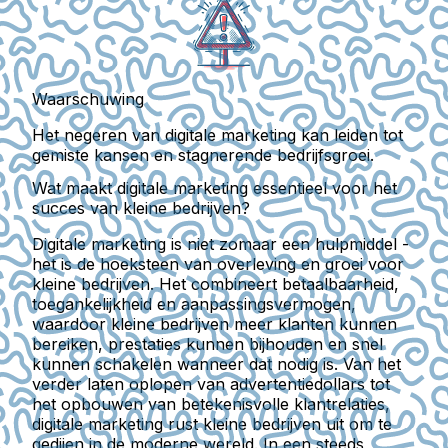
Waarschuwing
Het negeren van digitale marketing kan leiden tot
gemiste kansen en stagnerende bedrijfsgroei.
Wat maakt digitale marketing essentieel voor het
succes van kleine bedrijven?
Digitale marketing is niet zomaar een hulpmiddel -
het is de hoeksteen van overleving en groei voor
kleine bedrijven. Het combineert betaalbaarheid,
toegankelijkheid en aanpassingsvermogen,
waardoor kleine bedrijven meer klanten kunnen
bereiken, prestaties kunnen bijhouden en snel
kunnen schakelen wanneer dat nodig is. Van het
verder laten oplopen van advertentiedollars tot
het opbouwen van betekenisvolle klantrelaties,
digitale marketing rust kleine bedrijven uit om te
gedijen in de moderne wereld. In een steeds