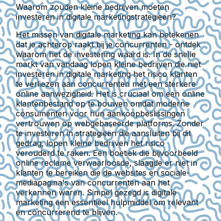
Waarom zouden kleine bedrijven moeten
investeren in digitale marketingstrategieën?
Het missen van digitale marketing kan betekenen
dat je achterop raakt bij je concurrenten - ontdek
waarom het de investering waard is. In de snelle
markt van vandaag lopen kleine bedrijven die niet
investeren in digitale marketing het risico klanten
te verliezen aan concurrenten met een sterkere
online aanwezigheid. Het is cruciaal om een online
klantenbestand op te bouwen omdat moderne
consumenten voor hun aankoopbeslissingen
vertrouwen op webgebaseerde platforms. Zonder
te investeren in strategieën die aansluiten bij dit
gedrag, lopen kleine bedrijven het risico
verouderd te raken. Een boetiek die bijvoorbeeld
online reclame verwaarloosde, slaagde er niet in
klanten te bereiken die de websites en sociale-
mediapagina's van concurrenten aan het
verkennen waren. Simpel gezegd is digitale
marketing een essentieel hulpmiddel om relevant
en concurrerend te blijven.