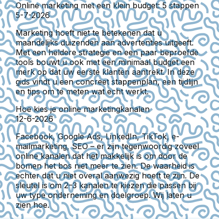
Online marketing met een klein budget: 5 stappen
5-7-2026
Marketing hoeft niet te betekenen dat u
maandelijks duizenden aan advertenties uitgeeft.
Met een heldere strategie en een paar beproefde
tools bouwt u ook met een minimaal budget een
merk op dat uw eerste klanten aantrekt. In deze
gids vindt u een concreet stappenplan, een tijdlijn
en tips om te meten wat echt werkt.
Hoe kies je online marketingkanalen
12-6-2026
Facebook, Google Ads, LinkedIn, TikTok, e-
mailmarketing, SEO – er zijn tegenwoordig zoveel
online kanalen dat het makkelijk is om door de
bomen het bos niet meer te zien. De waarheid is
echter dat u niet overal aanwezig hoeft te zijn. De
sleutel is om 2–3 kanalen te kiezen die passen bij
uw type onderneming en doelgroep. Wij laten u
zien hoe.