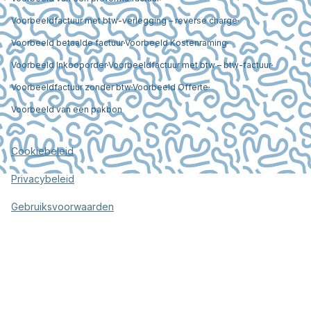
Voorbeeldfactuur met btw-verlegging – reverse charge
Voorbeeld betaalde factuur
Voorbeeld Kostenraming
Voorbeeld Inkooporder
Voorbeeldfactuur met btw – btw-factuur
Voorbeeldfactuur zonder btw
Voorbeeld Offerte
Voorbeeld van een pakbon
Cookiebeleid
Privacybeleid
Gebruiksvoorwaarden