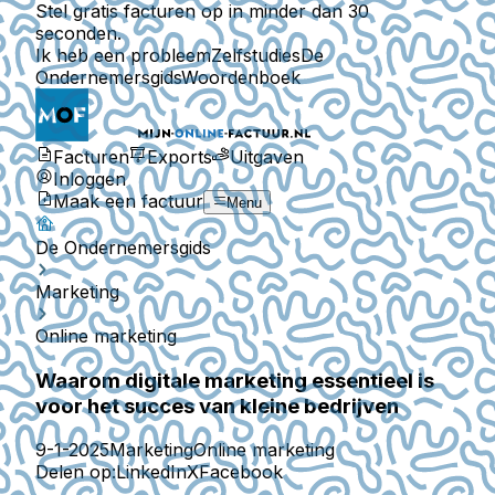
Stel gratis facturen op in minder dan 30
seconden.
Ik heb een probleem
Zelfstudies
De
Ondernemersgids
Woordenboek
Facturen
Exports
Uitgaven
Inloggen
Maak een factuur
Menu
De Ondernemersgids
Marketing
Online marketing
Waarom digitale marketing essentieel is
voor het succes van kleine bedrijven
9-1-2025
Marketing
Online marketing
Delen op:
LinkedIn
X
Facebook