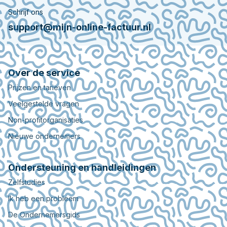
Schrijf ons
support@mijn-online-factuur.nl
Over de service
Prijzen en tarieven
Veelgestelde vragen
Non-profitorganisaties
Nieuwe ondernemers
Ondersteuning en handleidingen
Zelfstudies
Ik heb een probleem
De Ondernemersgids