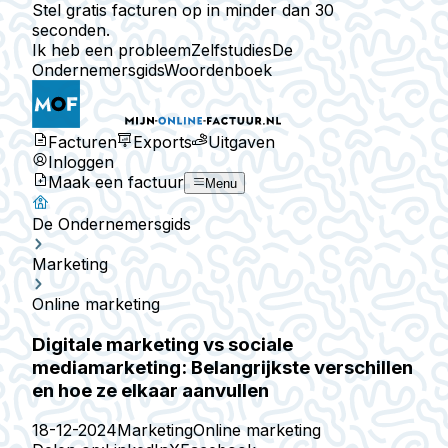
Stel gratis facturen op in minder dan 30
seconden.
Ik heb een probleem
Zelfstudies
De
Ondernemersgids
Woordenboek
Facturen
Exports
Uitgaven
Inloggen
Maak een factuur
Menu
De Ondernemersgids
Marketing
Online marketing
Digitale marketing vs sociale
mediamarketing: Belangrijkste verschillen
en hoe ze elkaar aanvullen
18-12-2024
Marketing
Online marketing