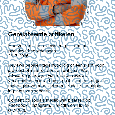
Gerelateerde artikelen
Hoe verzamel je reviews en ga je om met
negatieve beoordelingen
26-7-2026
Reviews bepalen tegenwoordig of een klant voor
jou kiest of naar de concurrent gaat. We
adviseren je hoe je systematisch reviews
verzamelt en vooral hoe je professioneel omgaat
met negatieve beoordelingen, zodat ze je helpen
in plaats van schaden.
Content op sociale media: wat plaatsen op
Facebook, Instagram, LinkedIn en TikTok
6-7-2026