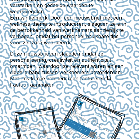
versterken en gedeelde waarden te
weerspiegelen.
Een winkelmerk
: Door een nieuwsbrief met een
wellness-thema te introduceren, slaagden ze erin
de betrokkenheid van werknemers aanzienlijk te
verhogen, omdat het personeel bruikbare tips
voor zelfzorg waardeerde.
Deze nieuwsbrieven slaagden omdat ze
personalisering, creativiteit en authenticiteit
omarmden, waardoor ze relevant waren en een
diepere band tussen werknemers bevorderden.
Met ons kun je echt iedereen factureren.
Factuur aanmaken