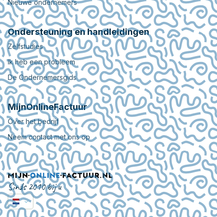
Nieuwe ondernemers
Ondersteuning en handleidingen
Zelfstudies
Ik heb een probleem
De Ondernemersgids
MijnOnlineFactuur
Over het bedrijf
Neem contact met ons op
Sinds 2010 bij u