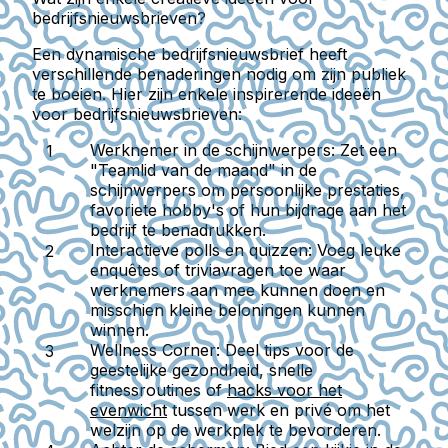
bedrijfsnieuwsbrieven?
Een dynamische bedrijfsnieuwsbrief heeft
verschillende benaderingen nodig om zijn publiek
te boeien. Hier zijn enkele inspirerende ideeën
voor bedrijfsnieuwsbrieven:
Werknemer in de schijnwerpers
: Zet een
"Teamlid van de maand" in de
schijnwerpers om persoonlijke prestaties,
favoriete hobby's of hun bijdrage aan het
bedrijf te benadrukken.
Interactieve polls en quizzen
: Voeg leuke
enquêtes of triviavragen toe waar
werknemers aan mee kunnen doen en
misschien kleine beloningen kunnen
winnen.
Wellness Corner
: Deel tips voor de
geestelijke gezondheid, snelle
fitnessroutines of
hacks voor het
evenwicht
tussen werk en privé om het
welzijn op de werkplek te bevorderen.