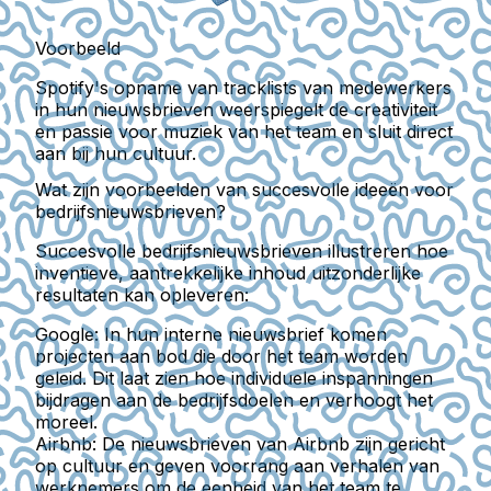
Voorbeeld
Spotify's opname van tracklists van medewerkers
in hun nieuwsbrieven weerspiegelt de creativiteit
en passie voor muziek van het team en sluit direct
aan bij hun cultuur.
Wat zijn voorbeelden van succesvolle ideeën voor
bedrijfsnieuwsbrieven?
Succesvolle bedrijfsnieuwsbrieven illustreren hoe
inventieve, aantrekkelijke inhoud uitzonderlijke
resultaten kan opleveren:
Google
: In hun interne nieuwsbrief komen
projecten aan bod die door het team worden
geleid. Dit laat zien hoe individuele inspanningen
bijdragen aan de bedrijfsdoelen en verhoogt het
moreel.
Airbnb
: De nieuwsbrieven van Airbnb zijn gericht
op cultuur en geven voorrang aan verhalen van
werknemers om de eenheid van het team te