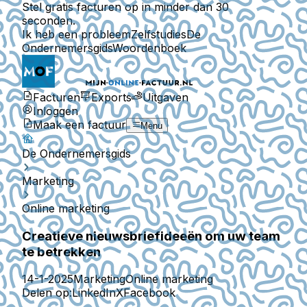
Stel gratis facturen op in minder dan 30
seconden.
Ik heb een probleem
Zelfstudies
De
Ondernemersgids
Woordenboek
Facturen
Exports
Uitgaven
Inloggen
Maak een factuur
Menu
De Ondernemersgids
Marketing
Online marketing
Creatieve nieuwsbriefideeën om uw team
te betrekken
14-1-2025
Marketing
Online marketing
Delen op:
LinkedIn
X
Facebook