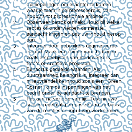
opiniepeilingen om erachter te komen
waar je team in geïnteresseerd is, van
hobby's tot professionele ambities.
Observeer betrokkenheid
: Houd bij welke
secties of onderwerpen de meeste
aandacht krijgen en pas uw inhoud hierop
aan.
Integreer door gebruikers gegenereerde
inhoud
: Maak een ruimte voor bijdragen
zoals afspeellijsten van medewerkers,
foto's of creatieve projecten.
Benadruk gedeelde waarden
: Als
duurzaamheid belangrijk is, integreer dan
milieuvriendelijke inhoud zoals een "Green
Corner" om de inspanningen van het
bedrijf onder de aandacht te brengen.
Pas aan na verloop van tijd
: Test nieuwe
secties regelmatig en pas ze aan op basis
van de reacties en input van werknemers.