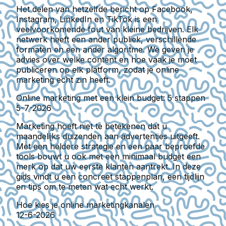
Het delen van hetzelfde bericht op Facebook,
Instagram, LinkedIn en TikTok is een
veelvoorkomende fout van kleine bedrijven. Elk
netwerk heeft een ander publiek, verschillende
formaten en een ander algoritme. We geven je
advies over welke content en hoe vaak je moet
publiceren op elk platform, zodat je online
marketing echt zin heeft.
Online marketing met een klein budget: 5 stappen
5-7-2026
Marketing hoeft niet te betekenen dat u
maandelijks duizenden aan advertenties uitgeeft.
Met een heldere strategie en een paar beproefde
tools bouwt u ook met een minimaal budget een
merk op dat uw eerste klanten aantrekt. In deze
gids vindt u een concreet stappenplan, een tijdlijn
en tips om te meten wat echt werkt.
Hoe kies je online marketingkanalen
12-6-2026