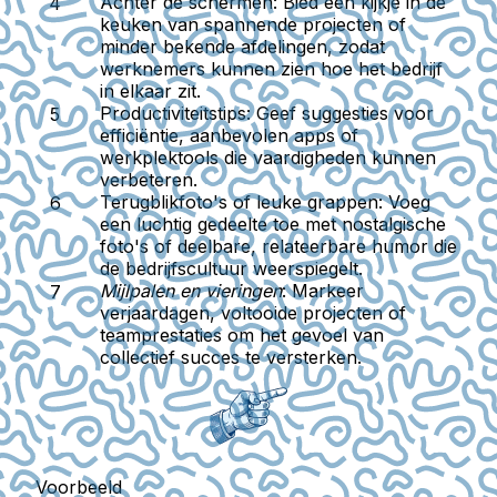
Achter de schermen
: Bied een kijkje in de
keuken van spannende projecten of
minder bekende afdelingen, zodat
werknemers kunnen zien hoe het bedrijf
in elkaar zit.
Productiviteitstips
: Geef suggesties voor
efficiëntie, aanbevolen apps of
werkplektools die vaardigheden kunnen
verbeteren.
Terugblikfoto's of leuke grappen
: Voeg
een luchtig gedeelte toe met nostalgische
foto's of deelbare, relateerbare humor die
de bedrijfscultuur weerspiegelt.
Mijlpalen en vieringen
: Markeer
verjaardagen, voltooide projecten of
teamprestaties om het gevoel van
collectief succes te versterken.
Voorbeeld