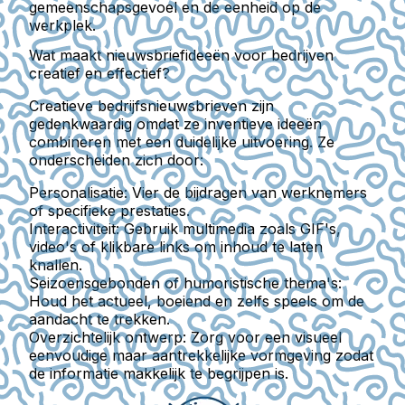
gemeenschapsgevoel en de eenheid op de
werkplek.
Wat maakt nieuwsbriefideeën voor bedrijven
creatief en effectief?
Creatieve bedrijfsnieuwsbrieven zijn
gedenkwaardig omdat ze inventieve ideeën
combineren met een duidelijke uitvoering. Ze
onderscheiden zich door:
Personalisatie
: Vier de bijdragen van werknemers
of specifieke prestaties.
Interactiviteit
: Gebruik multimedia zoals GIF's,
video's of klikbare links om inhoud te laten
knallen.
Seizoensgebonden of humoristische thema's
:
Houd het actueel, boeiend en zelfs speels om de
aandacht te trekken.
Overzichtelijk ontwerp
: Zorg voor een visueel
eenvoudige maar aantrekkelijke vormgeving zodat
de informatie makkelijk te begrijpen is.