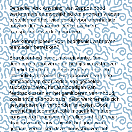
De sectie 'Ask Anything' van Zappos bood
werknemers de mogelijkheid om anoniem vragen
te stellen aan het leiderschap voor openhartige
antwoorden, waardoor vertrouwen en
transparantie werden gecreëerd.
Hoe kunnen ideeën voor bedrijfsnieuwsbrieven
teamleden betrekken?
Betrokkenheid begint met relevantie. Om
deelname te motiveren en bedrijfsnieuwsbrieven
effectief te maken, moeten ze persoonlijk en
interactief aanvoelen. Het opbouwen van een
gemeenschap door middel van
gedeelde
succesverhalen
, het aanmoedigen van
feedbacklussen en het gamificeren van inhoud,
zoals trivia of shout-outs, helpt werknemers zich
gewaardeerd en verbonden te voelen. Door
tweerichtingscommunicatie mogelijk te maken,
consumeren teamleden niet alleen inhoud, maar
dragen ze ook zinvol bij. Als het goed wordt
gedaan, versterken deze nieuwsbrieven het