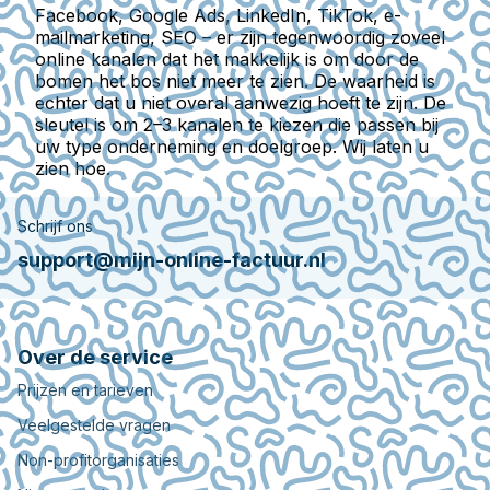
Facebook, Google Ads, LinkedIn, TikTok, e-
mailmarketing, SEO – er zijn tegenwoordig zoveel
online kanalen dat het makkelijk is om door de
bomen het bos niet meer te zien. De waarheid is
echter dat u niet overal aanwezig hoeft te zijn. De
sleutel is om 2–3 kanalen te kiezen die passen bij
uw type onderneming en doelgroep. Wij laten u
zien hoe.
Schrijf ons
support@mijn-online-factuur.nl
Over de service
Prijzen en tarieven
Veelgestelde vragen
Non-profitorganisaties