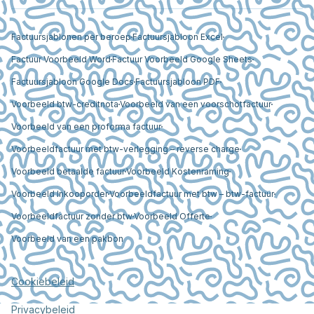
Factuursjablonen per beroep
Factuursjabloon Excel
Factuur Voorbeeld Word
Factuur Voorbeeld Google Sheets
Factuursjabloon Google Docs
Factuursjabloon PDF
Voorbeeld btw-creditnota
Voorbeeld van een voorschotfactuur
Voorbeeld van een proforma factuur
Voorbeeldfactuur met btw-verlegging – reverse charge
Voorbeeld betaalde factuur
Voorbeeld Kostenraming
Voorbeeld Inkooporder
Voorbeeldfactuur met btw – btw-factuur
Voorbeeldfactuur zonder btw
Voorbeeld Offerte
Voorbeeld van een pakbon
Cookiebeleid
Privacybeleid