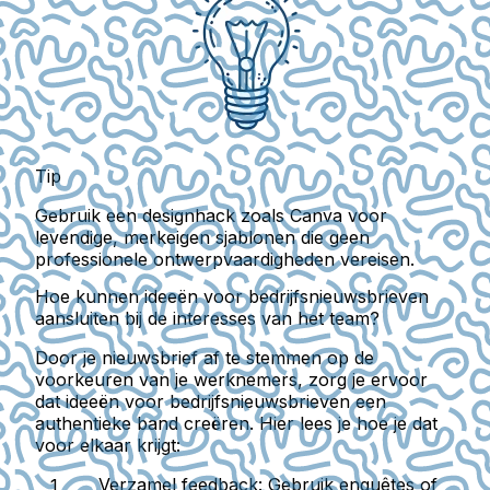
Tip
Gebruik een designhack zoals Canva voor
levendige, merkeigen sjablonen die geen
professionele ontwerpvaardigheden vereisen.
Hoe kunnen ideeën voor bedrijfsnieuwsbrieven
aansluiten bij de interesses van het team?
Door je nieuwsbrief af te stemmen op de
voorkeuren van je werknemers, zorg je ervoor
dat ideeën voor bedrijfsnieuwsbrieven een
authentieke band creëren. Hier lees je hoe je dat
voor elkaar krijgt:
Verzamel feedback
: Gebruik enquêtes of