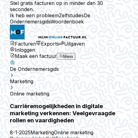
Stel gratis facturen op in minder dan 30
seconden.
Ik heb een probleem
Zelfstudies
De
Ondernemersgids
Woordenboek
Facturen
Exports
Uitgaven
Inloggen
Maak een factuur
Menu
De Ondernemersgids
Marketing
Online marketing
Carrièremogelijkheden in digitale
marketing verkennen: Veelgevraagde
rollen en vaardigheden
8-1-2025
Marketing
Online marketing