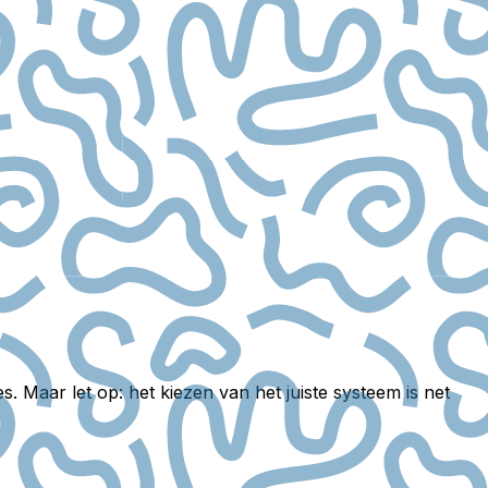
. Maar let op: het kiezen van het juiste systeem is net