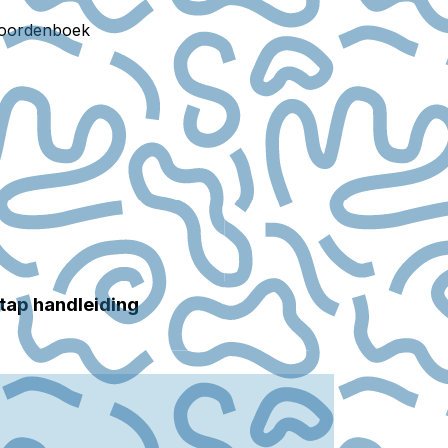
oordenboek
tap handleiding