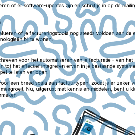
en of er software-updates zijn en schrijf je in op de mailin
e
lueren of je factureringstools nog steeds voldoen aan de ei
nologieën bij te wonen.
even voor het automatiseren van je facturatie - van het b
van tot het effectief integreren ervan in je bestaande syst
el te laten verlopen.
oor een breed scala aan factuurtypen, zodat je er zeker van 
n meegroeit. Nu, uitgerust met kennis en middelen, bent u k
anmaken