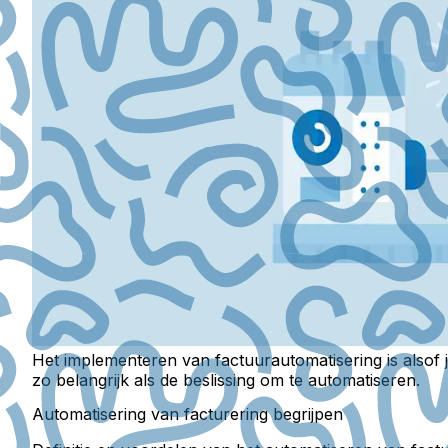
Het implementeren van factuurautomatisering is alsof je
zo belangrijk als de beslissing om te automatiseren.
Automatisering van facturering begrijpen