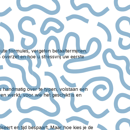
ute formules, vergeten betaaltermijnen.
 overzet en hoe u stressvrij uw eerste
s handmatig over te typen, volstaan een
ren werkt, voor wie het geschikt is en
seert en tijd bespaart. Maar hoe kies je de