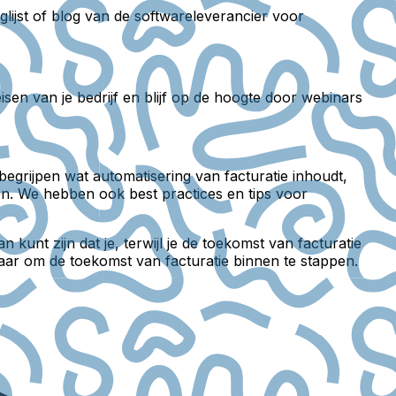
glijst of blog van de softwareleverancier voor
sen van je bedrijf en blijf op de hoogte door webinars
egrijpen wat automatisering van facturatie inhoudt,
emen. We hebben ook best practices en tips voor
kunt zijn dat je, terwijl je de toekomst van facturatie
laar om de toekomst van facturatie binnen te stappen.