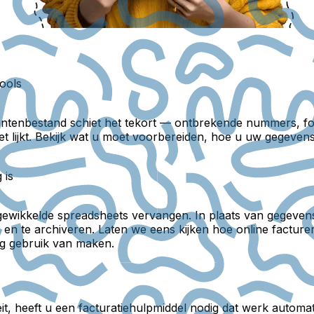
tools
lantenbestand schiet het tekort — ontbrekende nummers, fo
t lijkt. Bekijk wat u moet voorbereiden, hoe u uw gegevens
 is
ngewikkelde spreadsheets vervangen. In plaats van gegeven
n en te archiveren. Laten we eens kijken hoe online facture
g gebruik van maken.
t, heeft u een facturatiehulpmiddel nodig dat werk automati