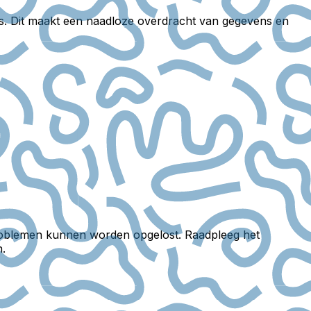
s. Dit maakt een naadloze overdracht van gegevens en
problemen kunnen worden opgelost. Raadpleeg het
.