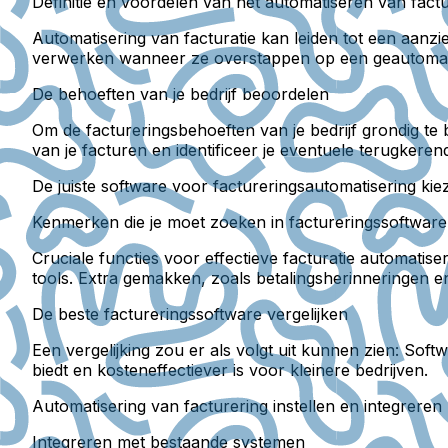
Definitie en voordelen van het automatiseren van factu
Automatisering van facturatie kan leiden tot een aanzi
verwerken wanneer ze overstappen op een geautomati
De behoeften van je bedrijf beoordelen
Om de factureringsbehoeften van je bedrijf grondig te b
van je facturen en identificeer je eventuele terugkere
De juiste software voor factureringsautomatisering kie
Kenmerken die je moet zoeken in factureringssoftware
Cruciale functies voor effectieve facturatie automati
tools. Extra gemakken, zoals betalingsherinneringen e
De beste factureringssoftware vergelijken
Een vergelijking zou er als volgt uit kunnen zien: So
biedt en kosteneffectiever is voor kleinere bedrijven.
Automatisering van facturering instellen en integreren
Integreren met bestaande systemen