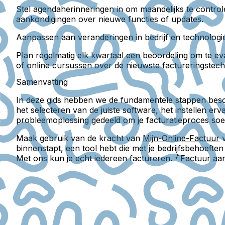
Stel agendaherinneringen in om maandelijks te controler
aankondigingen over nieuwe functies of updates.
Aanpassen aan veranderingen in bedrijf en technologi
Plan regelmatig elk kwartaal een beoordeling om te eva
of online cursussen over de nieuwste factureringstech
Samenvatting
In deze gids hebben we de fundamentele stappen beschr
het selecteren van de juiste software, het instellen er
probleemoplossing gedeeld om je facturatieproces soep
Maak gebruik van de kracht van
Mijn-Online-Factuur
v
binnenstapt, een tool hebt die met je bedrijfsbehoefte
Met ons kun je echt iedereen factureren.
Factuur a