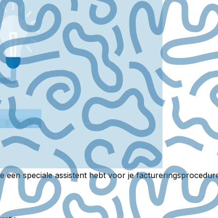
 een speciale assistent hebt voor je factureringsprocedures