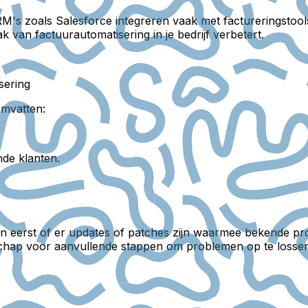
s zoals Salesforce integreren vaak met factureringstool
k van factuurautomatisering in je bedrijf verbetert.
sering
omvatten:
de klanten.
an eerst of er updates of patches zijn waarmee bekende 
hap voor aanvullende stappen om problemen op te lossen