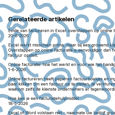
Gerelateerde artikelen
Einde van factureren in Excel: overstappen op online 
20-6-2026
Excel werkt misschien prima, maar bij een groeiend k
Overstappen op online facturatie is eenvoudiger dan he
factuur opstelt.
Online facturatie: hoe het werkt en voor wie het handig
1-6-2026
Online factureren heeft papieren factuurboekjes en i
paar klikken om een factuur op te stellen, te versture
waarom zelfs de kleinste ondernemers er tegenwoordi
Hoe kies je een facturatiehulpmiddel
18-5-2026
Excel of Word volstaan niet – naarmate uw bedrijf groei