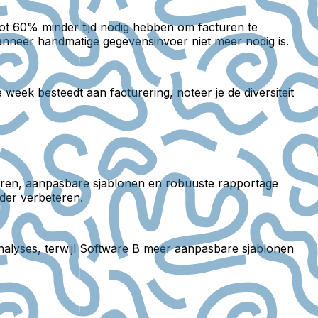
 tot 60% minder tijd nodig hebben om facturen te
neer handmatige gegevensinvoer niet meer nodig is.
 week besteedt aan facturering, noteer je de diversiteit
cturen, aanpasbare sjablonen en robuuste rapportage
rder verbeteren.
analyses, terwijl Software B meer aanpasbare sjablonen