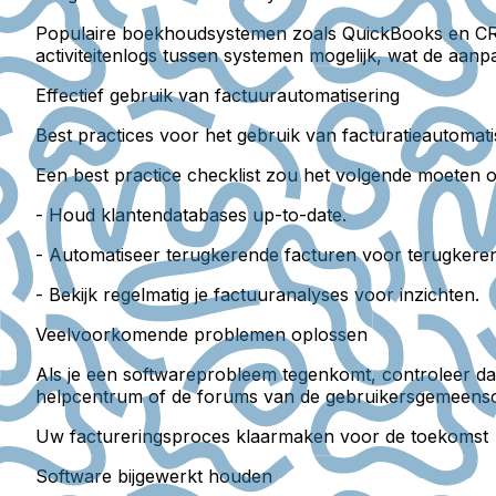
Populaire boekhoudsystemen zoals QuickBooks en CRM'
activiteitenlogs tussen systemen mogelijk, wat de aanpa
Effectief gebruik van factuurautomatisering
Best practices voor het gebruik van facturatieautomati
Een best practice checklist zou het volgende moeten 
- Houd klantendatabases up-to-date.
- Automatiseer terugkerende facturen voor terugkeren
- Bekijk regelmatig je factuuranalyses voor inzichten.
Veelvoorkomende problemen oplossen
Als je een softwareprobleem tegenkomt, controleer d
helpcentrum of de forums van de gebruikersgemeensc
Uw factureringsproces klaarmaken voor de toekomst
Software bijgewerkt houden