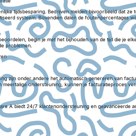
ratie
enlijke tijdsbesparing. Bedrijven melden bijvoorbeeld dat ze
seerd systeem. Bovendien dalen de foutenpercentages wan
eoordelen, begin je met het bijhouden van de tijd die je elke
nde problemen.
zen
sering zijn onder andere het automatisch genereren van fa
n meertalige ondersteuning, kunnen je facturatieproces ve
ftware A biedt 24/7 klantenondersteuning en geavanceerde 