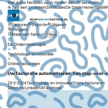
Stel gratis facturen op in minder dan 30 seconden.
Ik heb een probleem
Zelfstudies
De Ondernemersgids
W
Facturen
Exports
Uitgaven
Inloggen
Maak een factuur
Menu
De Ondernemersgids
Technologie en innovatie
Online factureren
Uw facturatie automatiseren: Een stap-voor-s
23-2-2024
Technologie en innovatie
Online factureren
Delen op:
LinkedIn
X
Facebook