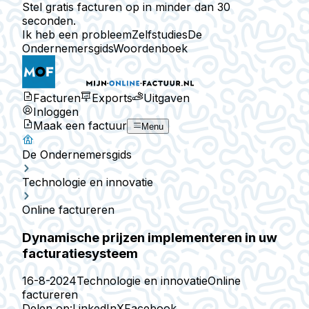
Stel gratis facturen op in minder dan 30
seconden.
Ik heb een probleem
Zelfstudies
De
Ondernemersgids
Woordenboek
Facturen
Exports
Uitgaven
Inloggen
Maak een factuur
Menu
De Ondernemersgids
Technologie en innovatie
Online factureren
Dynamische prijzen implementeren in uw
facturatiesysteem
16-8-2024
Technologie en innovatie
Online
factureren
Delen op:
LinkedIn
X
Facebook