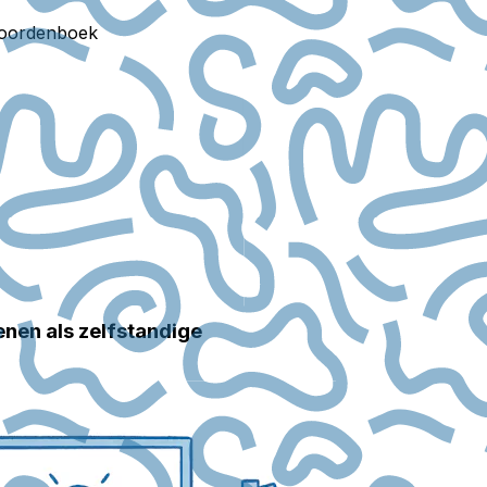
oordenboek
enen als zelfstandige