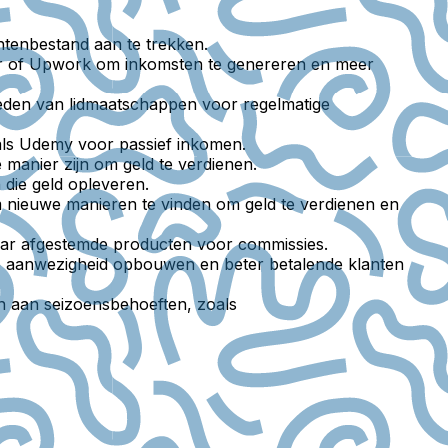
antenbestand aan te trekken.
err of Upwork om inkomsten te genereren en meer
ieden van lidmaatschappen voor regelmatige
zoals Udemy voor passief inkomen.
 manier zijn om geld te verdienen.
n die geld opleveren.
 nieuwe manieren te vinden om geld te verdienen en
kaar afgestemde producten voor commissies.
ine aanwezigheid opbouwen en beter betalende klanten
en aan seizoensbehoeften, zoals