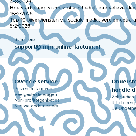
4-3-2026
Hoe start je een succesvol klasbedrijf: innovatieve ide
18-2-2026
Top 10 bijverdiensten via sociale media: verdien extra g
5-2-2026
Schrijf ons
support@mijn-online-factuur.nl
Over de service
Onderste
Prijzen en tarieven
handleid
Veelgestelde vragen
Zelfstudies
Non-profitorganisaties
Ik heb een
Nieuwe ondernemers
De Onderne