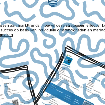
passen aan markttrends. Hoewel deze strategieën effectief 
ert succes op basis van individuele omstandigheden en mark
anmaken