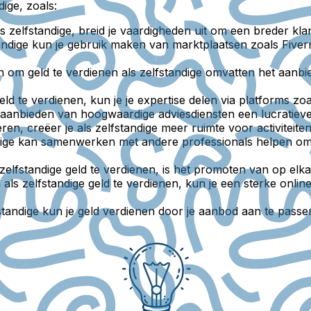
dige, zoals:
ls zelfstandige, breid je vaardigheden uit om een breder kl
standige kun je gebruik maken van marktplaatsen zoals Fiv
n om geld te verdienen als zelfstandige omvatten het aanb
geld te verdienen, kun je je expertise delen via platforms 
t aanbieden van hoogwaardige adviesdiensten een lucratieve
ren, creëer je als zelfstandige meer ruimte voor activiteite
ndige kan samenwerken met andere professionals helpen om
 zelfstandige geld te verdienen, is het promoten van op el
 als zelfstandige geld te verdienen, kun je een sterke onl
fstandige kun je geld verdienen door je aanbod aan te pass