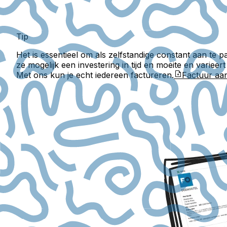
Tip
Het is essentieel om als zelfstandige constant aan te 
ze mogelijk een investering in tijd en moeite en varie
Met ons kun je echt iedereen factureren.
Factuur a