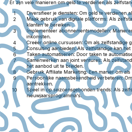
Er zijn vele manieren om geld te verdienen als zelfstan
Diversifieer je diensten
: Om geld te verdienen a
Maak gebruik van digitale platforms
: Als zelf
klanten te bereiken.
Implementeer abonnementsmodellen
: Maniere
inkomsten.
Creëer online cursussen
: Om als zelfstandige 
Consulting aanbieden
: Als zelfstandige kan he
Taken automatiseren
: Door taken te automatise
Samenwerken aan joint ventures
: Als zelfsta
het aanbod uit te breiden.
Gebruik Affiliate Marketing
: Een manier om als
Persoonlijke naamsbekendheid verbeteren
: Om
aantrekken.
Speel in op seizoensgebonden trends
: Als zel
nieuwjaarsprogramma's.