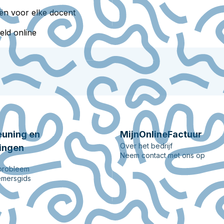
eën voor elke docent
eld online
uning en
MijnOnlineFactuur
Over het bedrijf
ingen
Neem contact met ons op
 probleem
mersgids