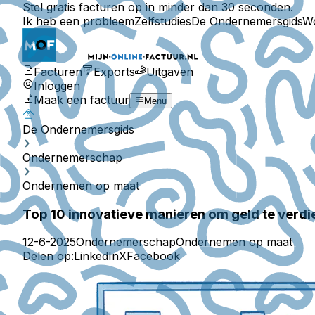
Stel gratis facturen op in minder dan 30 seconden.
Ik heb een probleem
Zelfstudies
De Ondernemersgids
W
Facturen
Exports
Uitgaven
Inloggen
Maak een factuur
Menu
De Ondernemersgids
Ondernemerschap
Ondernemen op maat
Top 10 innovatieve manieren om geld te verdi
12-6-2025
Ondernemerschap
Ondernemen op maat
Delen op:
LinkedIn
X
Facebook