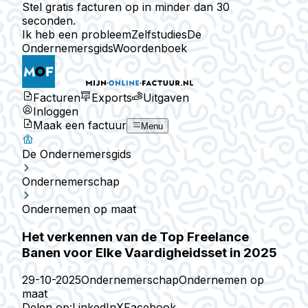
Stel gratis facturen op in minder dan 30
seconden.
Ik heb een probleem
Zelfstudies
De
Ondernemersgids
Woordenboek
Facturen
Exports
Uitgaven
Inloggen
Maak een factuur
Menu
De Ondernemersgids
Ondernemerschap
Ondernemen op maat
Het verkennen van de Top Freelance
Banen voor Elke Vaardigheidsset in 2025
29-10-2025
Ondernemerschap
Ondernemen op
maat
Delen op:
LinkedIn
X
Facebook