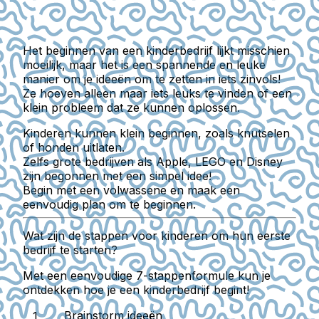
Het beginnen van een kinderbedrijf lijkt misschien
moeilijk, maar het is een spannende en leuke
manier om je ideeën om te zetten in iets zinvols!
Ze hoeven alleen maar iets leuks te vinden of een
klein probleem dat ze kunnen oplossen.
Kinderen kunnen klein beginnen, zoals knutselen
of honden uitlaten.
Zelfs grote bedrijven als Apple, LEGO en Disney
zijn begonnen met een simpel idee!
Begin met een volwassene en maak een
eenvoudig plan om te beginnen.
Wat zijn de stappen voor kinderen om hun eerste
bedrijf te starten?
Met een eenvoudige 7-stappenformule kun je
ontdekken hoe je een kinderbedrijf begint!
Brainstorm ideeën