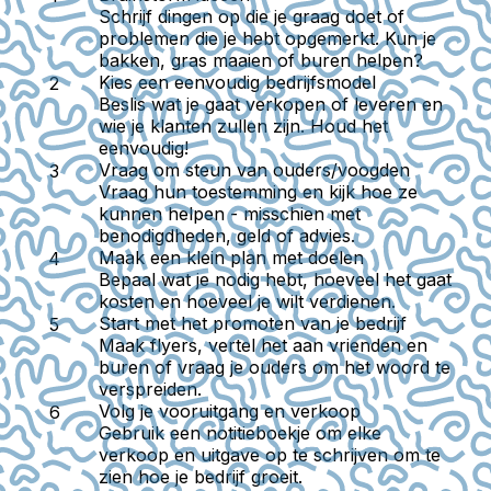
Schrijf dingen op die je graag doet of
problemen die je hebt opgemerkt. Kun je
bakken, gras maaien of buren helpen?
Kies een eenvoudig bedrijfsmodel
Beslis wat je gaat verkopen of leveren en
wie je klanten zullen zijn. Houd het
eenvoudig!
Vraag om steun van ouders/voogden
Vraag hun toestemming en kijk hoe ze
kunnen helpen - misschien met
benodigdheden, geld of advies.
Maak een klein plan met doelen
Bepaal wat je nodig hebt, hoeveel het gaat
kosten en hoeveel je wilt verdienen.
Start met het promoten van je bedrijf
Maak flyers, vertel het aan vrienden en
buren of vraag je ouders om het woord te
verspreiden.
Volg je vooruitgang en verkoop
Gebruik een notitieboekje om elke
verkoop en uitgave op te schrijven om te
zien hoe je bedrijf groeit.