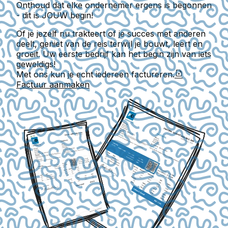
Onthoud dat elke ondernemer ergens is begonnen
- dit is JOUW begin!
Of je jezelf nu trakteert of je succes met anderen
deelt, geniet van de reis terwijl je bouwt, leert en
groeit. Uw eerste bedrijf kan het begin zijn van iets
geweldigs!
Met ons kun je echt iedereen factureren.
Factuur aanmaken