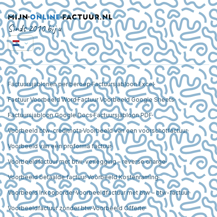
Sinds 2010 bij u
Factuursjablonen per beroep
Factuursjabloon Excel
Factuur Voorbeeld Word
Factuur Voorbeeld Google Sheets
Factuursjabloon Google Docs
Factuursjabloon PDF
Voorbeeld btw-creditnota
Voorbeeld van een voorschotfactuur
Voorbeeld van een proforma factuur
Voorbeeldfactuur met btw-verlegging – reverse charge
Voorbeeld betaalde factuur
Voorbeeld Kostenraming
Voorbeeld Inkooporder
Voorbeeldfactuur met btw – btw-factuur
Voorbeeldfactuur zonder btw
Voorbeeld Offerte