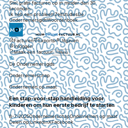
Stel gratis facturen op in minder dan 30
seconden.
Ik heb een probleem
Zelfstudies
De
Ondernemersgids
Woordenboek
Facturen
Exports
Uitgaven
Inloggen
Maak een factuur
Menu
De Ondernemersgids
Ondernemerschap
Ondernemen op maat
Een stap-voor-stap handleiding voor
kinderen om hun eerste bedrijf te starten
8-7-2025
Ondernemerschap
Ondernemen op maat
Delen op:
LinkedIn
X
Facebook