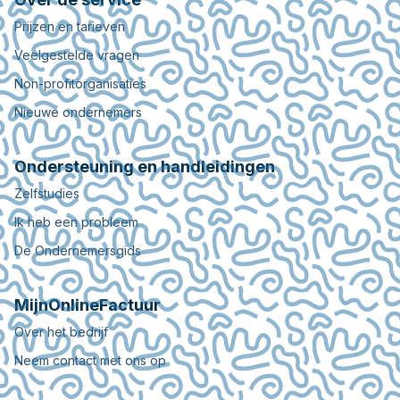
Prijzen en tarieven
Veelgestelde vragen
Non-profitorganisaties
Nieuwe ondernemers
Ondersteuning en handleidingen
Zelfstudies
Ik heb een probleem
De Ondernemersgids
MijnOnlineFactuur
Over het bedrijf
Neem contact met ons op