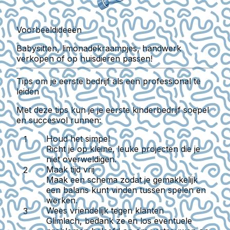
Voorbeeldideeën
Babysitten, limonadekraampjes, handwerk
verkopen of op huisdieren passen!
Tips om je eerste bedrijf als een professional te
leiden
Met deze tips kun je je eerste kinderbedrijf soepel
en succesvol runnen:
Houd het simpel
Richt je op kleine, leuke projecten die je
niet overweldigen.
Maak tijd vrij
Maak een schema zodat je gemakkelijk
een balans kunt vinden tussen spelen en
werken.
Wees vriendelijk tegen klanten
Glimlach, bedank ze en los eventuele