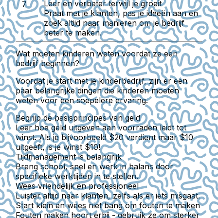
Leer en verbeter terwijl je groeit
Praat met je klanten, pas je ideeën aan en
zoek altijd naar manieren om je bedrijf
beter te maken.
Wat moeten kinderen weten voordat ze een
bedrijf beginnen?
Voordat je start met je kinderbedrijf, zijn er een
paar belangrijke dingen die kinderen moeten
weten voor een soepelere ervaring.
Begrijp de basisprincipes van geld
Leer hoe geld uitgeven aan voorraden leidt tot
winst. Als je bijvoorbeeld $20 verdient maar $10
uitgeeft, is je winst $10!
Tijdmanagement is belangrijk
Breng school, spel en werk in balans door
specifieke werktijden in te stellen.
Wees vriendelijk en professioneel
Luister altijd naar klanten, zelfs als er iets misgaat.
Start klein en wees niet bang om fouten te maken
Fouten maken hoort erbij - gebruik ze om sterker