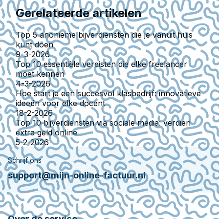
Gerelateerde artikelen
Top 5 anonieme bijverdiensten die je vanuit huis
kunt doen
9-3-2026
Top 10 essentiële vereisten die elke freelancer
moet kennen
4-3-2026
Hoe start je een succesvol klasbedrijf: innovatieve
ideeën voor elke docent
18-2-2026
Top 10 bijverdiensten via sociale media: verdien
extra geld online
5-2-2026
Schrijf ons
support@mijn-online-factuur.nl
Over de service