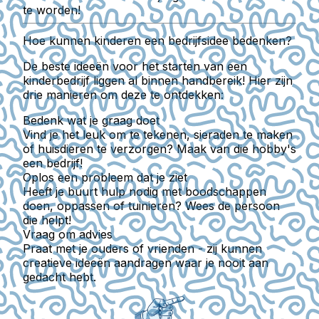
te worden!
Hoe kunnen kinderen een bedrijfsidee bedenken?
De beste ideeën voor het starten van een
kinderbedrijf liggen al binnen handbereik! Hier zijn
drie manieren om deze te ontdekken:
Bedenk wat je graag doet
Vind je het leuk om te tekenen, sieraden te maken
of huisdieren te verzorgen? Maak van die hobby's
een bedrijf!
Oplos een probleem dat je ziet
Heeft je buurt hulp nodig met boodschappen
doen, oppassen of tuinieren? Wees de persoon
die helpt!
Vraag om advies
Praat met je ouders of vrienden - zij kunnen
creatieve ideeën aandragen waar je nooit aan
gedacht hebt.