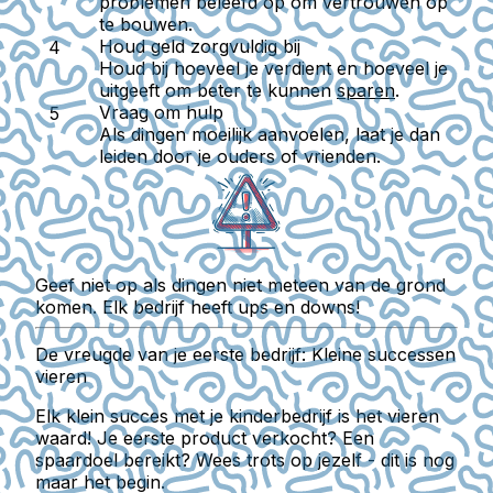
problemen beleefd op om vertrouwen op
te bouwen.
Houd geld zorgvuldig bij
Houd bij hoeveel je verdient en hoeveel je
uitgeeft om beter te kunnen
sparen
.
Vraag om hulp
Als dingen moeilijk aanvoelen, laat je dan
leiden door je ouders of vrienden.
Geef niet op als dingen niet meteen van de grond
komen. Elk bedrijf heeft ups en downs!
De vreugde van je eerste bedrijf: Kleine successen
vieren
Elk klein succes met je kinderbedrijf is het vieren
waard! Je eerste product verkocht? Een
spaardoel bereikt? Wees trots op jezelf - dit is nog
maar het begin.