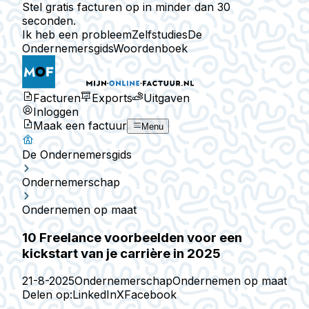
Stel gratis facturen op in minder dan 30
seconden.
Ik heb een probleem
Zelfstudies
De
Ondernemersgids
Woordenboek
Facturen
Exports
Uitgaven
Inloggen
Maak een factuur
Menu
De Ondernemersgids
Ondernemerschap
Ondernemen op maat
10 Freelance voorbeelden voor een
kickstart van je carrière in 2025
21-8-2025
Ondernemerschap
Ondernemen op maat
Delen op:
LinkedIn
X
Facebook