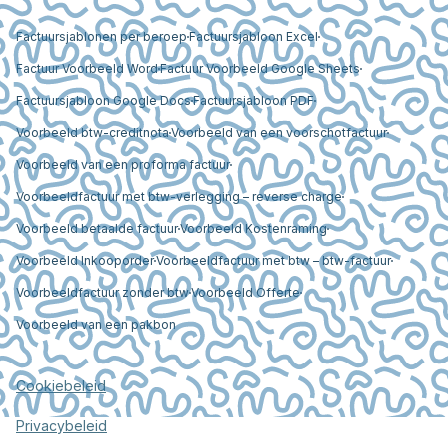
Factuursjablonen per beroep
Factuursjabloon Excel
Factuur Voorbeeld Word
Factuur Voorbeeld Google Sheets
Factuursjabloon Google Docs
Factuursjabloon PDF
Voorbeeld btw-creditnota
Voorbeeld van een voorschotfactuur
Voorbeeld van een proforma factuur
Voorbeeldfactuur met btw-verlegging – reverse charge
Voorbeeld betaalde factuur
Voorbeeld Kostenraming
Voorbeeld Inkooporder
Voorbeeldfactuur met btw – btw-factuur
Voorbeeldfactuur zonder btw
Voorbeeld Offerte
Voorbeeld van een pakbon
Cookiebeleid
Privacybeleid