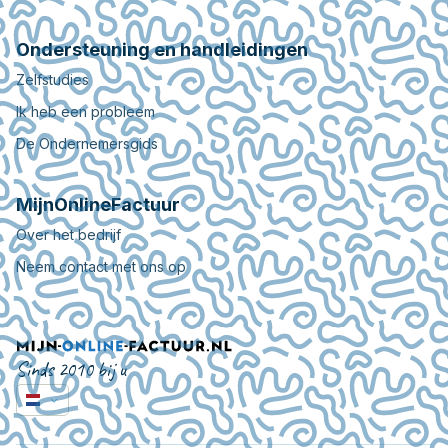
Ondersteuning en handleidingen
Zelfstudies
Ik heb een probleem
De Ondernemersgids
MijnOnlineFactuur
Over het bedrijf
Neem contact met ons op
Sinds 2010 bij u