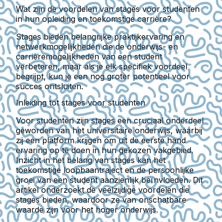
Wat zijn de voordelen van stages voor studenten
in hun opleiding en toekomstige carrière?
Stages bieden belangrijke praktijkervaring en
netwerkmogelijkheden die de onderwijs- en
carrièremogelijkheden van een student
verbeteren, maar als je elk specifiek voordeel
begrijpt, kun je een nog groter potentieel voor
succes ontsluiten.
Inleiding tot stages voor studenten
Voor studenten zijn stages een cruciaal onderdeel
geworden van het universitaire onderwijs, waarbij
zij een platform krijgen om uit de eerste hand
ervaring op te doen in hun gekozen vakgebied.
Inzicht in het belang van stages kan het
toekomstige loopbaantraject en de persoonlijke
groei van een student aanzienlijk beïnvloeden. Dit
artikel onderzoekt de veelzijdige voordelen die
stages bieden, waardoor ze van onschatbare
waarde zijn voor het hoger onderwijs.