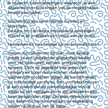
te rouleren tussen afdelingen, waardoor ze een
uitgebreid overzicht krijgen van de mogelijkheden
binnen een bedrijf.
Blootstelling aan verschillende functies en
afdelingen
De kans om carrièrere interesses te bevestigen
Inzicht in de praktijken en cultuur van de sector
Netwerken en toekomstige carrièrevooruitzichten
Stages voor studenten zijn van vitaal belang
omdat ze een uitstekende gelegenheid bieden
voor het opbouwen van een professioneel
netwerk. Door de dagelijkse interacties met
collega's en supervisors kunnen studenten
waardevolle contacten leggen die kunnen leiden
tot toekomstige vacatures. Een voorbeeld hiervan
is een student die als marketingstagiair indruk
maakt op zijn manager en na zijn afstuderen een
baan aangeboden krijgt. Dergelijk netwerken kan
ook leiden tot mentorschappen die begeleiding
bieden na de duur van de stage.