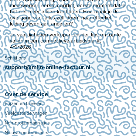
medewerker, eerste conflict, eerste moment dat je
het niet meer alleen kunt doen. Hoe maak je de
overgang van 'alles zelf doen' naar effectief
leiding geven aan anderen?
Je vaardigheden verkopen: insider tips om op te
vallen in een competitieve arbeidsmarkt
4-2-2026
Schrijf ons
support@mijn-online-factuur.nl
Over de service
Prijzen en tarieven
Veelgestelde vragen
Non-profitorganisaties
Nieuwe ondernemers