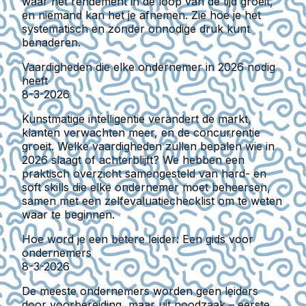
waar het rendement in de loop van de tijd groeit,
en niemand kan het je afnemen. Zie hoe je het
systematisch en zonder onnodige druk kunt
benaderen.
Vaardigheden die elke ondernemer in 2026 nodig
heeft
8-3-2026
Kunstmatige intelligentie verandert de markt,
klanten verwachten meer, en de concurrentie
groeit. Welke vaardigheden zullen bepalen wie in
2026 slaagt of achterblijft? We hebben een
praktisch overzicht samengesteld van hard- en
soft skills die elke ondernemer moet beheersen,
samen met een zelfevaluatiechecklist om te weten
waar te beginnen.
Hoe word je een betere leider: Een gids voor
ondernemers
8-3-2026
De meeste ondernemers worden geen leiders
door voorbereiding, maar uit noodzaak – eerste