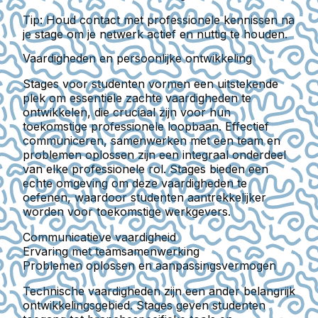
Tip:
Houd contact met professionele kennissen na
je stage om je netwerk actief en nuttig te houden.
Vaardigheden en persoonlijke ontwikkeling
Stages voor studenten vormen een uitstekende
plek om essentiële zachte vaardigheden te
ontwikkelen, die cruciaal zijn voor hun
toekomstige professionele loopbaan. Effectief
communiceren, samenwerken met een team en
problemen oplossen zijn een integraal onderdeel
van elke professionele rol. Stages bieden een
echte omgeving om deze vaardigheden te
oefenen, waardoor studenten aantrekkelijker
worden voor toekomstige werkgevers.
Communicatieve vaardigheid
Ervaring met teamsamenwerking
Problemen oplossen en aanpassingsvermogen
Technische vaardigheden zijn een ander belangrijk
ontwikkelingsgebied. Stages geven studenten