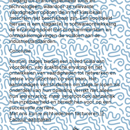
toegang tot branchespecifieke tools en
technologieën, waardoor ze relevante
vaardigheden opdoen die in het klaslokaal
misschien niet beschikbaar zijn. Een voorbeeld
hiervan is een stagiair(e) in softwareontwikkeling
die ervaring opdoet met programmeertalen en
ontwikkelomgevingen die voldoen aan de
industriestandaarden.
Conclusie
Kortom, stages bieden een breed scala aan
voordelen, van praktische ervaring en het
ontwikkelen van vaardigheden tot netwerken en
betere vooruitzichten op een baan. Het
aanmoedigen van studenten om stage te lopen als
onderdeel van hun opleiding verrijkt niet alleen
hun leerervaring, maar vergroot ook aanzienlijk
hun inzetbaarheid en bereidt hen voor op een
succesvolle carrière.
Met ons kun je echt iedereen factureren.
Factuur aanmaken