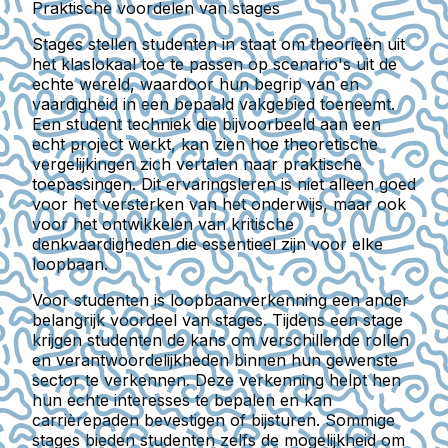
Praktische voordelen van stages
Stages stellen studenten in staat om theorieën uit
het klaslokaal toe te passen op scenario's uit de
echte wereld, waardoor hun begrip van en
vaardigheid in een bepaald vakgebied toeneemt.
Een student techniek die bijvoorbeeld aan een
echt project werkt, kan zien hoe theoretische
vergelijkingen zich vertalen naar praktische
toepassingen. Dit ervaringsleren is niet alleen goed
voor het versterken van het onderwijs, maar ook
voor het ontwikkelen van kritische
denkvaardigheden die essentieel zijn voor elke
loopbaan.
Voor studenten is loopbaanverkenning een ander
belangrijk voordeel van stages. Tijdens een stage
krijgen studenten de kans om verschillende rollen
en verantwoordelijkheden binnen hun gewenste
sector te verkennen. Deze verkenning helpt hen
hun echte interesses te bepalen en kan
carrièrepaden bevestigen of bijsturen. Sommige
stages bieden studenten zelfs de mogelijkheid om