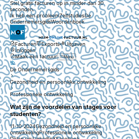
Stel gratis facturen op in minder dan 30
seconden.
Ik heb een probleem
Zelfstudies
De
Ondernemersgids
Woordenboek
Facturen
Exports
Uitgaven
Inloggen
Maak een factuur
Menu
De Ondernemersgids
Gezondheid en persoonlijke ontwikkeling
Professionele ontwikkeling
Wat zijn de voordelen van stages voor
studenten?
11-10-2024
Gezondheid en persoonlijke
ontwikkeling
Professionele ontwikkeling
Delen op:
LinkedIn
X
Facebook