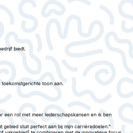
drijf biedt.
 toekomstgerichte toon aan.
ar een rol met meer leiderschapskansen en ik ben
 gebied sluit perfect aan bij mijn carrièredoelen."
d of vakgebied] te combineren met de innovatieve focus