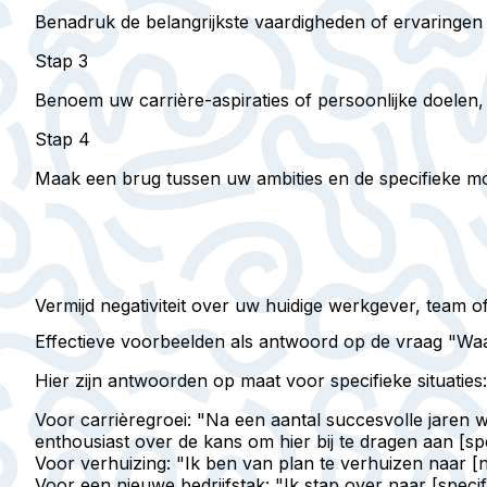
Benadruk de belangrijkste vaardigheden of ervaringen 
Stap 3
Benoem uw carrière-aspiraties of persoonlijke doelen, w
Stap 4
Maak een brug tussen uw ambities en de specifieke moge
Vermijd negativiteit over uw huidige werkgever, team
Effectieve voorbeelden als antwoord op de vraag "Wa
Hier zijn antwoorden op maat voor specifieke situaties:
Voor carrièregroei
: "Na een aantal succesvolle jaren 
enthousiast over de kans om hier bij te dragen aan [spe
Voor verhuizing
: "Ik ben van plan te verhuizen naar [ni
Voor een nieuwe bedrijfstak
: "Ik stap over naar [spec