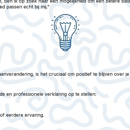
 ben ik op zoek naar een mogelijkheid om een betere balan
d passen echt bij mij."
erandering, is het cruciaal om positief te blijven over je 
 en professionele verklaring op te stellen:
of eerdere ervaring.