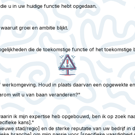
die u in uw huidige functie hebt opgedaan.
aaruit groei en ambitie blijkt.
lijkheden die de toekomstige functie of het toekomstige be
 of werkomgeving. Houd in plaats daarvan een opgewekte en
arom wilt u van baan veranderen?"
waarin ik mijn expertise heb opgebouwd, ben ik op zoek na
cifieke kans]."
euwe stad/regio] en de sterke reputatie van uw bedrijf in dit
ifieke branche] om mijn passie voor [specifieke vaardighei