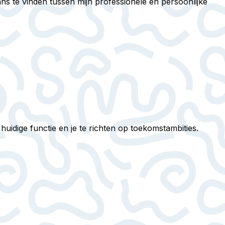
s te vinden tussen mijn professionele en persoonlijke
huidige functie en je te richten op toekomstambities.