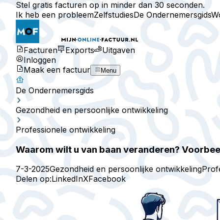
Stel gratis facturen op in minder dan 30 seconden.
Ik heb een probleem
Zelfstudies
De Ondernemersgids
W
Facturen
Exports
Uitgaven
Inloggen
Maak een factuur
Menu
De Ondernemersgids
Gezondheid en persoonlijke ontwikkeling
Professionele ontwikkeling
Waarom wilt u van baan veranderen? Voorbeel
7-3-2025
Gezondheid en persoonlijke ontwikkeling
Prof
Delen op:
LinkedIn
X
Facebook