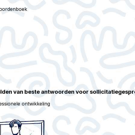
oordenboek
den van beste antwoorden voor sollicitatiegesp
essionele ontwikkeling