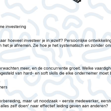
me investering
ar hoeveel investeer je in jezelf? Persoonlijke ontwikkeling
an het je afnemen. Zie hoe je het systematisch en zonder o
verwachten meer, en de concurrentie groeit. Welke vaardigh
ngesteld van hard- en soft skills die elke ondernemer moe
mers
ereiding, maar uit noodzaak – eerste medewerker, eerste c
lles zelf doen' naar effectief leiding geven aan anderen?