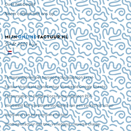
Over het bedrijf
Neem contact met ons op
Sinds 2010 bij u
Factuursjablonen per beroep
Factuursjabloon Excel
Factuur Voorbeeld Word
Factuur Voorbeeld Google Sheets
Factuursjabloon Google Docs
Factuursjabloon PDF
Voorbeeld btw-creditnota
Voorbeeld van een voorschotfactuur
Voorbeeld van een proforma factuur
Voorbeeldfactuur met btw-verlegging – reverse charge