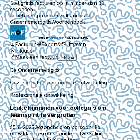
Stel gratis facturen op in minder dan 30
seconden.
Ik heb een probleem
Zelfstudies
De
Ondernemersgids
Woordenboek
Facturen
Exports
Uitgaven
Inloggen
Maak een factuur
Menu
De Ondernemersgids
Gezondheid en persoonlijke ontwikkeling
Professionele ontwikkeling
Leuke bijnamen voor collega's om
teamspirit te vergroten
25-8-2025
Gezondheid en persoonlijke
ontwikkeling
Professionele ontwikkeling
Delen op:
LinkedIn
X
Facebook