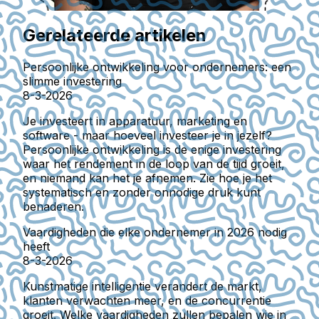
Gerelateerde artikelen
Persoonlijke ontwikkeling voor ondernemers: een
slimme investering
8-3-2026
Je investeert in apparatuur, marketing en
software - maar hoeveel investeer je in jezelf?
Persoonlijke ontwikkeling is de enige investering
waar het rendement in de loop van de tijd groeit,
en niemand kan het je afnemen. Zie hoe je het
systematisch en zonder onnodige druk kunt
benaderen.
Vaardigheden die elke ondernemer in 2026 nodig
heeft
8-3-2026
Kunstmatige intelligentie verandert de markt,
klanten verwachten meer, en de concurrentie
groeit. Welke vaardigheden zullen bepalen wie in