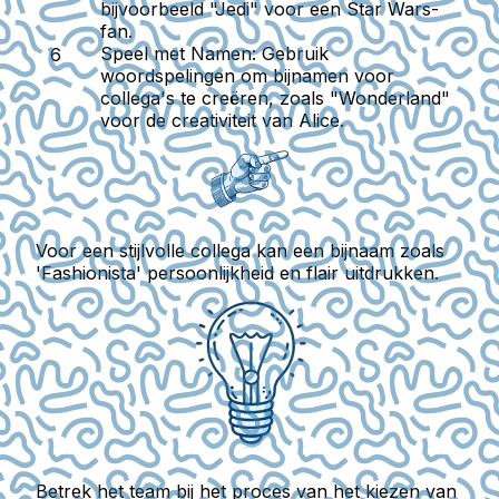
bijvoorbeeld "Jedi" voor een Star Wars-
fan.
Speel met Namen
: Gebruik
woordspelingen om bijnamen voor
collega's te creëren, zoals "Wonderland"
voor de creativiteit van Alice.
Voor een stijlvolle collega kan een bijnaam zoals
'Fashionista' persoonlijkheid en flair uitdrukken.
Betrek het team bij het proces van het kiezen van