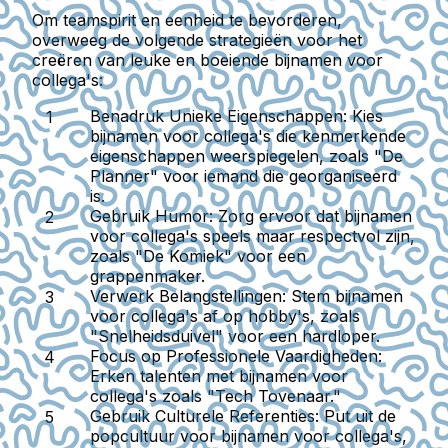
Om teamspirit en eenheid te bevorderen,
overweeg de volgende strategieën voor het
creëren van leuke en boeiende bijnamen voor
collega's:
Benadruk Unieke Eigenschappen
: Kies
bijnamen voor collega's die kenmerkende
eigenschappen weerspiegelen, zoals "De
Planner" voor iemand die georganiseerd
is.
Gebruik Humor
: Zorg ervoor dat bijnamen
voor collega's speels maar respectvol zijn,
zoals "De Komiek" voor een
grappenmaker.
Verwerk Belangstellingen
: Stem bijnamen
voor collega's af op hobby's, zoals
"Snelheidsduivel" voor een hardloper.
Focus op Professionele Vaardigheden
:
Erken talenten met bijnamen voor
collega's zoals "Tech Tovenaar."
Gebruik Culturele Referenties
: Put uit de
popcultuur voor bijnamen voor collega's,