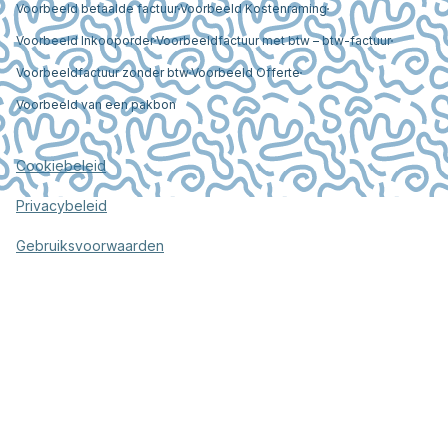
Voorbeeld betaalde factuur
Voorbeeld Kostenraming
Voorbeeld Inkooporder
Voorbeeldfactuur met btw – btw-factuur
Voorbeeldfactuur zonder btw
Voorbeeld Offerte
Voorbeeld van een pakbon
Cookiebeleid
Privacybeleid
Gebruiksvoorwaarden