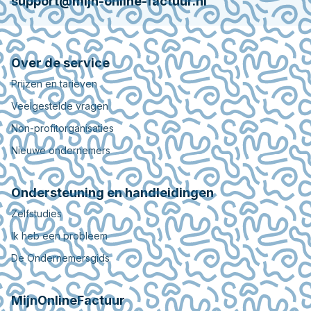
support@mijn-online-factuur.nl
Over de service
Prijzen en tarieven
Veelgestelde vragen
Non-profitorganisaties
Nieuwe ondernemers
Ondersteuning en handleidingen
Zelfstudies
Ik heb een probleem
De Ondernemersgids
MijnOnlineFactuur