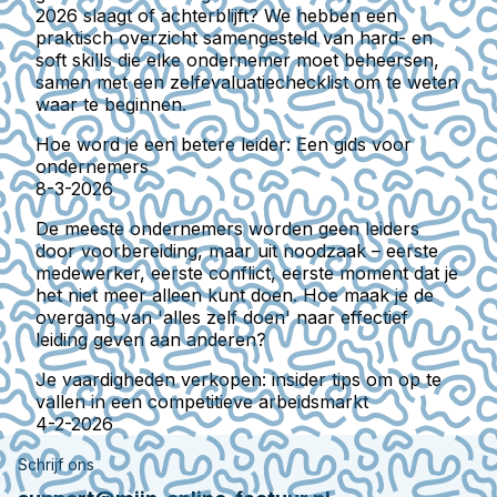
2026 slaagt of achterblijft? We hebben een
praktisch overzicht samengesteld van hard- en
soft skills die elke ondernemer moet beheersen,
samen met een zelfevaluatiechecklist om te weten
waar te beginnen.
Hoe word je een betere leider: Een gids voor
ondernemers
8-3-2026
De meeste ondernemers worden geen leiders
door voorbereiding, maar uit noodzaak – eerste
medewerker, eerste conflict, eerste moment dat je
het niet meer alleen kunt doen. Hoe maak je de
overgang van 'alles zelf doen' naar effectief
leiding geven aan anderen?
Je vaardigheden verkopen: insider tips om op te
vallen in een competitieve arbeidsmarkt
4-2-2026
Schrijf ons