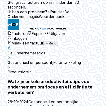
Stel gratis facturen op in minder dan 30
seconden.
Ik heb een probleem
Zelfstudies
De
Ondernemersgids
Woordenboek
Facturen
Exports
Uitgaven
Inloggen
Maak een factuur
Menu
De Ondernemersgids
Gezondheid en persoonlijke ontwikkeling
Productiviteit
Wat zijn enkele productiviteitstips voor
ondernemers om focus en efficiëntie te
verbeteren?
26-10-2024
Gezondheid en persoonlijke