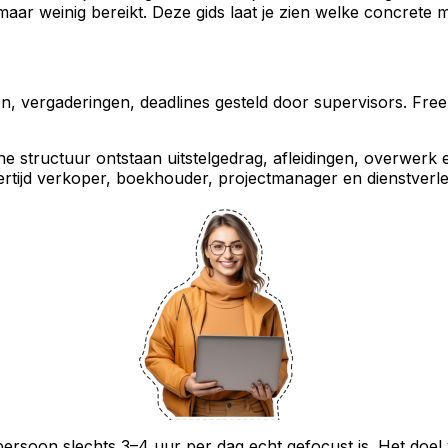
t maar weinig bereikt. Deze gids laat je zien welke concret
, vergaderingen, deadlines gesteld door supervisors. Free
e structuur ontstaan uitstelgedrag, afleidingen, overwerk 
rtijd verkoper, boekhouder, projectmanager en dienstverlene
rsoon slechts 3–4 uur per dag echt gefocust is. Het doel v