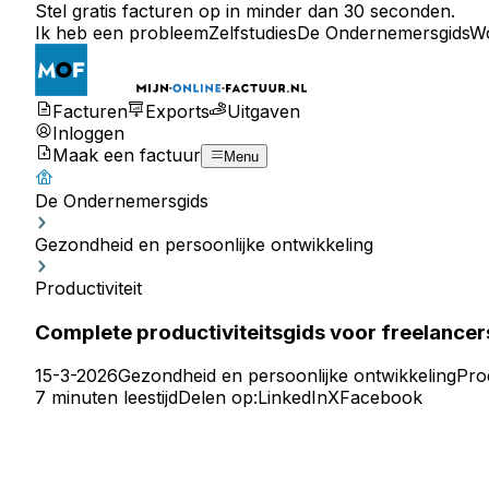
Stel gratis facturen op in minder dan 30 seconden.
Ik heb een probleem
Zelfstudies
De Ondernemersgids
W
Facturen
Exports
Uitgaven
Inloggen
Maak een factuur
Menu
De Ondernemersgids
Gezondheid en persoonlijke ontwikkeling
Productiviteit
Complete productiviteitsgids voor freelancer
15-3-2026
Gezondheid en persoonlijke ontwikkeling
Prod
7 minuten leestijd
Delen op:
LinkedIn
X
Facebook