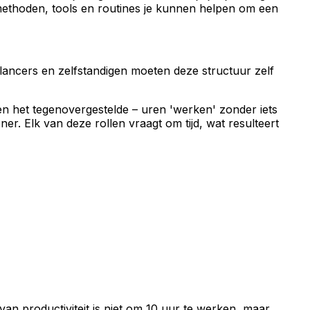
e methoden, tools en routines je kunnen helpen om een
lancers en zelfstandigen moeten deze structuur zelf
en het tegenovergestelde – uren 'werken' zonder iets
r. Elk van deze rollen vraagt om tijd, wat resulteert
an productiviteit is niet om 10 uur te werken, maar