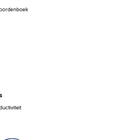
oordenboek
s
uctiviteit