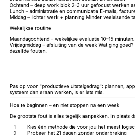
Ochtend – deep work blok
2–3 uur gefocust werken aa
Lunch – administratie en communicatie
E-mails, facture
Middag – lichter werk + planning
Minder veeleisende ta
Wekelijkse routine
Maandagochtend – wekelijkse evaluatie
10–15 minuten. 
Vrijdagmiddag – afsluiting van de week
Wat ging goed? W
dezelfde fouten.
Pas op voor "productieve uitstelgedrag": plannen, apps
systeem dan eraan werken, is er iets mis.
Hoe te beginnen – en niet stoppen na een week
De grootste fout is alles tegelijk aanpakken. In plaats 
Kies
één methode
die voor jou het meest logisc
Probeer het
21 dagen
zonder onderbreking