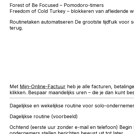
Forest
of
Be Focused
– Pomodoro-timers
Freedom
of
Cold Turkey
– blokkeren van afleidende w
Routinetaken automatiseren
De grootste tijdfuik voor 
terug.
Met
Mijn-Online-Factuur
heb je alle facturen, betalin
klikken. Bespaar maandelijks uren – die je dan kunt b
Dagelijkse en wekelijkse routine voor solo-onderneme
Dagelijkse routine (voorbeeld)
Ochtend (eerste uur zonder e-mail en telefoon)
Begin 
ondernemers stellen berichten bewust uit tot later.