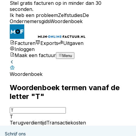
Stel gratis facturen op in minder dan 30
seconden.
Ik heb een probleem
Zelfstudies
De
Ondernemersgids
Woordenboek
Facturen
Exports
Uitgaven
Inloggen
Maak een factuur
Menu
Woordenboek
Woordenboek termen vanaf de
letter "T"
T
Terugverdientijd
Transactiekosten
Schrijf ons