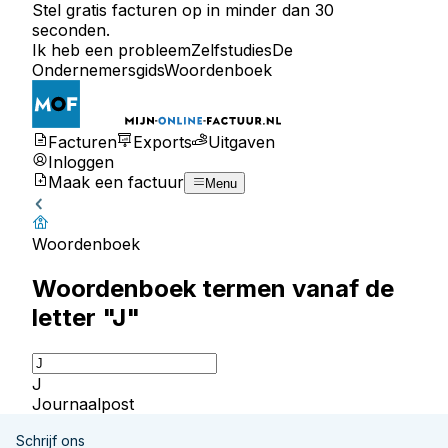
Stel gratis facturen op in minder dan 30
seconden.
Ik heb een probleem
Zelfstudies
De
Ondernemersgids
Woordenboek
Facturen
Exports
Uitgaven
Inloggen
Maak een factuur
Menu
Woordenboek
Woordenboek termen vanaf de
letter "J"
J
Journaalpost
Schrijf ons