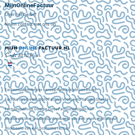
MijnOnlineFactuur
Over het bedrijf
Neem contact met ons op
Sinds 2010 bij u
Factuursjablonen per beroep
Factuursjabloon Excel
Factuur Voorbeeld Word
Factuur Voorbeeld Google Sheets
Factuursjabloon Google Docs
Factuursjabloon PDF
Voorbeeld btw-creditnota
Voorbeeld van een voorschotfactuur
Voorbeeld van een proforma factuur