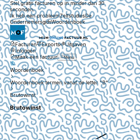
Stel gratis facturen op in minder dan 30
seconden.
Ik heb een probleem
Zelfstudies
De
Ondernemersgids
Woordenboek
Facturen
Exports
Uitgaven
Inloggen
Maak een factuur
Menu
Woordenboek
Woordenboek termen vanaf de letter "B"
Brutowinst
Brutowinst