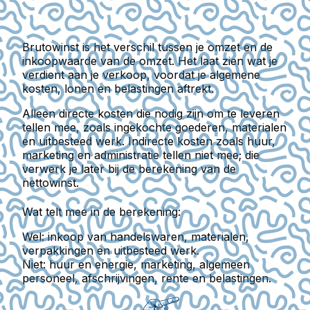
Brutowinst
is het verschil tussen je omzet en de
inkoopwaarde van de omzet. Het laat zien wat je
verdient aan je verkoop, voordat je algemene
kosten, lonen en belastingen aftrekt.
Alleen directe kosten die nodig zijn om te leveren
tellen mee, zoals ingekochte goederen, materialen
en uitbesteed werk. Indirecte kosten zoals huur,
marketing en administratie tellen niet mee; die
verwerk je later bij de berekening van de
nettowinst
.
Wat telt mee in de berekening:
Wel: inkoop van handelswaren, materialen,
verpakkingen en uitbesteed werk.
Niet: huur en energie, marketing, algemeen
personeel, afschrijvingen, rente en belastingen.