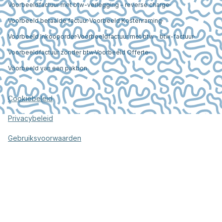
Voorbeeldfactuur met btw-verlegging – reverse charge
Voorbeeld betaalde factuur
Voorbeeld Kostenraming
Voorbeeld Inkooporder
Voorbeeldfactuur met btw – btw-factuur
Voorbeeldfactuur zonder btw
Voorbeeld Offerte
Voorbeeld van een pakbon
Cookiebeleid
Privacybeleid
Gebruiksvoorwaarden