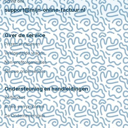
Schrijf ons
support@mijn-online-factuur.nl
Over de service
Prijzen en tarieven
Veelgestelde vragen
Non-profitorganisaties
Nieuwe ondernemers
Ondersteuning en handleidingen
Zelfstudies
Ik heb een probleem
De Ondernemersgids