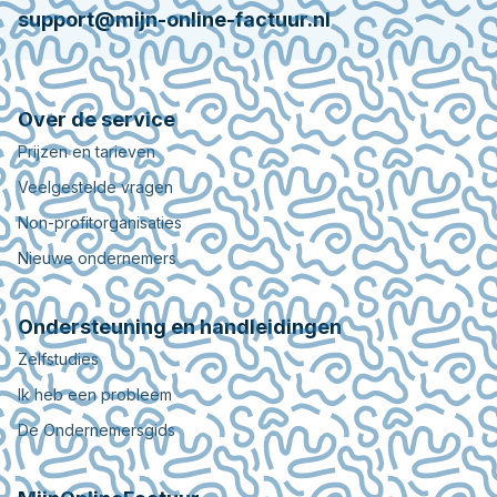
support@mijn-online-factuur.nl
Over de service
Prijzen en tarieven
Veelgestelde vragen
Non-profitorganisaties
Nieuwe ondernemers
Ondersteuning en handleidingen
Zelfstudies
Ik heb een probleem
De Ondernemersgids