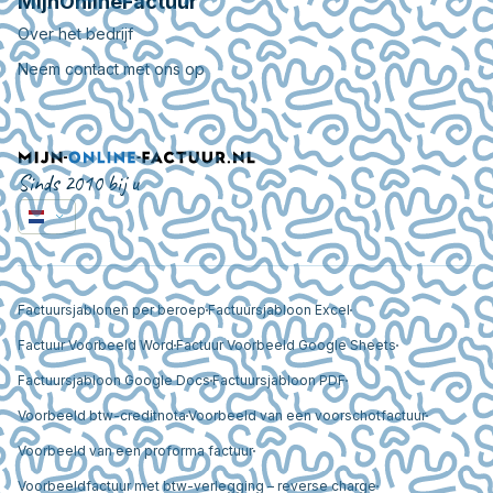
MijnOnlineFactuur
Over het bedrijf
Neem contact met ons op
Sinds 2010 bij u
Factuursjablonen per beroep
Factuursjabloon Excel
Factuur Voorbeeld Word
Factuur Voorbeeld Google Sheets
Factuursjabloon Google Docs
Factuursjabloon PDF
Voorbeeld btw-creditnota
Voorbeeld van een voorschotfactuur
Voorbeeld van een proforma factuur
Voorbeeldfactuur met btw-verlegging – reverse charge