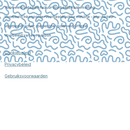
Voorbeeld betaalde factuur
Voorbeeld Kostenraming
Voorbeeld Inkooporder
Voorbeeldfactuur met btw – btw-factuur
Voorbeeldfactuur zonder btw
Voorbeeld Offerte
Voorbeeld van een pakbon
Cookiebeleid
Privacybeleid
Gebruiksvoorwaarden