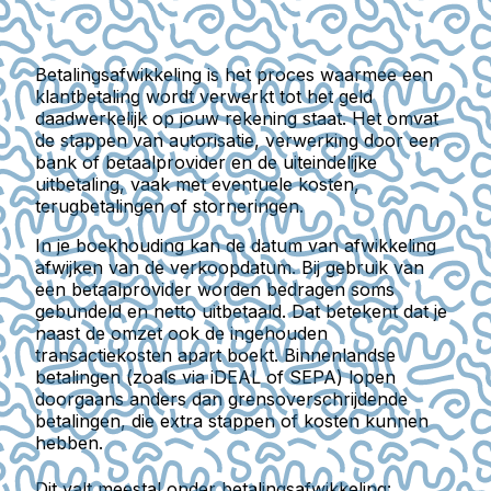
Betalingsafwikkeling
is het proces waarmee een
klantbetaling wordt verwerkt tot het geld
daadwerkelijk op jouw rekening staat. Het omvat
de stappen van autorisatie, verwerking door een
bank of betaalprovider en de uiteindelijke
uitbetaling, vaak met eventuele kosten,
terugbetalingen of storneringen.
In je boekhouding kan de datum van afwikkeling
afwijken van de verkoopdatum. Bij gebruik van
een betaalprovider worden bedragen soms
gebundeld en netto uitbetaald. Dat betekent dat je
naast de omzet ook de ingehouden
transactiekosten apart boekt. Binnenlandse
betalingen (zoals via iDEAL of SEPA) lopen
doorgaans anders dan grensoverschrijdende
betalingen, die extra stappen of kosten kunnen
hebben.
Dit valt meestal onder betalingsafwikkeling: