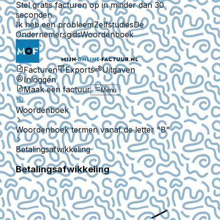
Stel gratis facturen op in minder dan 30
seconden.
Ik heb een probleem
Zelfstudies
De
Ondernemersgids
Woordenboek
Facturen
Exports
Uitgaven
Inloggen
Maak een factuur
Menu
Woordenboek
Woordenboek termen vanaf de letter "B"
Betalingsafwikkeling
Betalingsafwikkeling