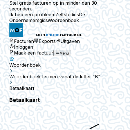
Stel gratis facturen op in minder dan 30
seconden.
Ik heb een probleem
Zelfstudies
De
Ondernemersgids
Woordenboek
Facturen
Exports
Uitgaven
Inloggen
Maak een factuur
Menu
Woordenboek
Woordenboek termen vanaf de letter "B"
Betaalkaart
Betaalkaart