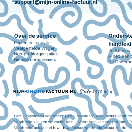
support@mijn-online-factuur.nl
Over de service
Onderste
Prijzen en tarieven
handleid
Veelgestelde vragen
Zelfstudies
Non-profitorganisaties
Ik heb een
Nieuwe ondernemers
De Onderne
Sinds 2010 bij u
Factuursjablonen per beroep
Factuursjabloon Excel
Factuur Voorbe
Voorbeeld van een voorschotfactuur
Voorbeeld van een proforma f
Voorbeeldfactuur met btw – btw-factuur
Voorbeeldfactuur zonder b