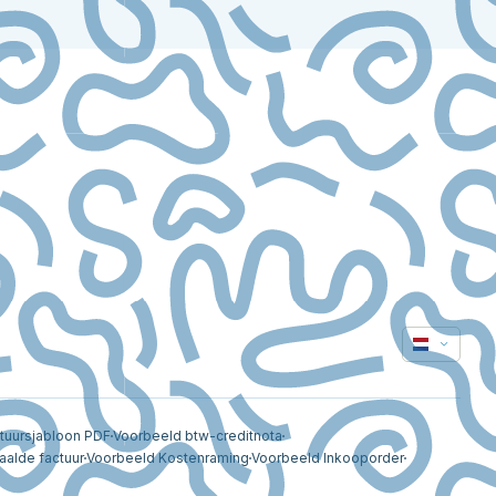
tuursjabloon PDF
Voorbeeld btw-creditnota
aalde factuur
Voorbeeld Kostenraming
Voorbeeld Inkooporder