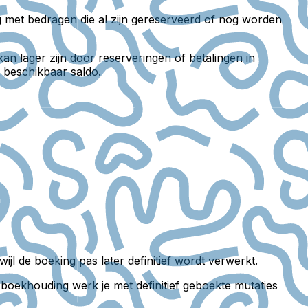
g met bedragen die al zijn gereserveerd of nog worden
kan lager zijn door reserveringen of betalingen in
t beschikbaar saldo.
ijl de boeking pas later definitief wordt verwerkt.
e boekhouding werk je met definitief geboekte mutaties