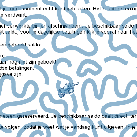
t je op dit moment echt kunt gebruiken. Het houdt rekenin
og verdwijnt.
tief verwerkte bij- en afschrijvingen). Je beschikbaar saldo 
t saldo; voor je dagelijkse betalingen kijk je vooral naar he
 en geboekt saldo:
n).
ar nog niet zijn geboekt.
dse betalingen.
jgave zijn.
meteen gereserveerd. Je beschikbaar saldo daalt direct, terw
te volgen, zodat je weet wat je vandaag kunt uitgeven. In j