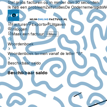
Stel gratis facturen op in minder dan 30 seconden.
Ik heb een probleem
Zelfstudies
De Ondernemersgids
W
Facturen
Exports
Uitgaven
Inloggen
Maak een factuur
Menu
Woordenboek
Woordenboek termen vanaf de letter "B"
Beschikbaar saldo
Beschikbaar saldo