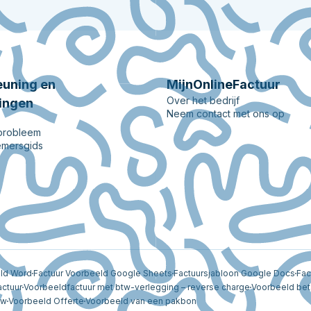
uning en
MijnOnlineFactuur
Over het bedrijf
ingen
Neem contact met ons op
 probleem
mersgids
eld Word
Factuur Voorbeeld Google Sheets
Factuursjabloon Google Docs
Fac
actuur
Voorbeeldfactuur met btw-verlegging – reverse charge
Voorbeeld bet
tw
Voorbeeld Offerte
Voorbeeld van een pakbon