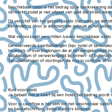
Beschikbaar saldo
is het bedrag op je bankrekening da
verwerkt, zodat je niet uitgaat van geld dat straks alsn
Dit verschilt van het
geboekt saldo
(het saldo na defini
behandeling. Voor je administratie gebruik je het geboek
Wat veroorzaakt verschillen tussen beschikbaar saldo
Gereserveerde kaartbetalingen (bijv. hotel of tankstatio
Incasso’s of overboekingen die al zijn aangekondigd ma
Valutadatum of verwerkingstijd bij binnen- of buitenlan
Terugbetalingen of stortingen die nog in controle of vri
Kort voorbeeld
Je betaalt met je kaart bij een hotel; het bedrag wordt 
Voor je cashflow is het slim om het beschikbaar saldo 
en bankafschriften, zodat je cijfers kloppen.