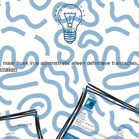
maar boek in je administratie alleen definitieve transacties
anmaken