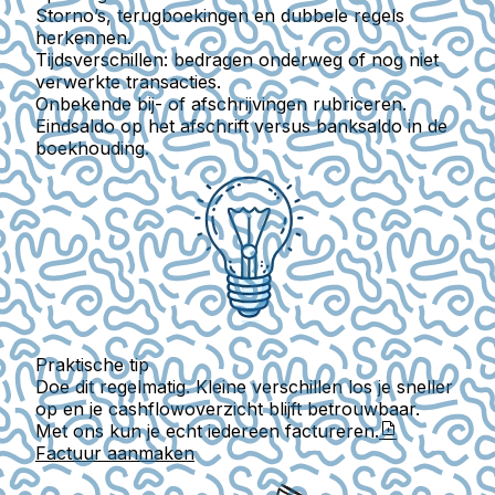
Storno’s, terugboekingen en dubbele regels
herkennen.
Tijdsverschillen: bedragen onderweg of nog niet
verwerkte transacties.
Onbekende bij- of afschrijvingen rubriceren.
Eindsaldo op het afschrift versus banksaldo in de
boekhouding.
Praktische tip
Doe dit regelmatig. Kleine verschillen los je sneller
op en je cashflowoverzicht blijft betrouwbaar.
Met ons kun je echt iedereen factureren.
Factuur aanmaken