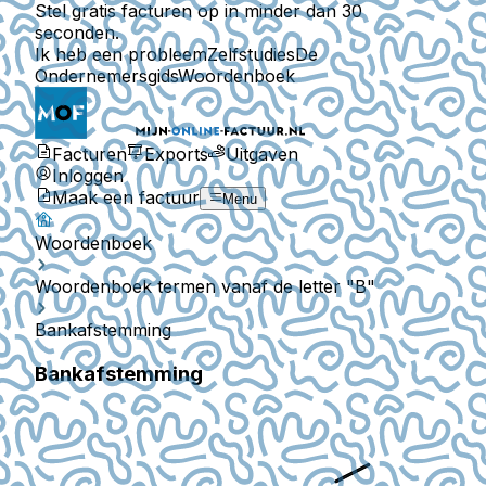
Stel gratis facturen op in minder dan 30
seconden.
Ik heb een probleem
Zelfstudies
De
Ondernemersgids
Woordenboek
Facturen
Exports
Uitgaven
Inloggen
Maak een factuur
Menu
Woordenboek
Woordenboek termen vanaf de letter "B"
Bankafstemming
Bankafstemming