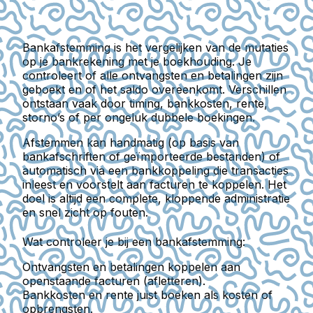
Bankafstemming
is het vergelijken van de mutaties
op je bankrekening met je boekhouding. Je
controleert of alle ontvangsten en betalingen zijn
geboekt en of het saldo overeenkomt. Verschillen
ontstaan vaak door timing, bankkosten, rente,
storno’s of per ongeluk dubbele boekingen.
Afstemmen kan
handmatig
(op basis van
bankafschriften of geïmporteerde bestanden) of
automatisch
via een bankkoppeling die transacties
inleest en voorstelt aan facturen te koppelen. Het
doel is altijd een complete, kloppende administratie
en snel zicht op fouten.
Wat controleer je bij een bankafstemming:
Ontvangsten en betalingen koppelen aan
openstaande facturen (afletteren).
Bankkosten en rente juist boeken als kosten of
opbrengsten.