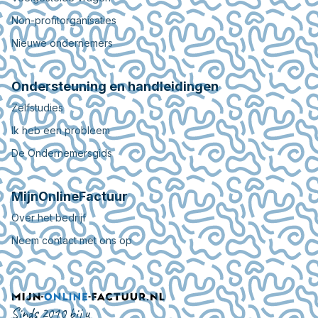
Non-profitorganisaties
Nieuwe ondernemers
Ondersteuning en handleidingen
Zelfstudies
Ik heb een probleem
De Ondernemersgids
MijnOnlineFactuur
Over het bedrijf
Neem contact met ons op
Sinds 2010 bij u