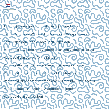
Factuursjablonen per beroep
Factuursjabloon Excel
Factuur Voorbeeld Word
Factuur Voorbeeld Google Sheets
Factuursjabloon Google Docs
Factuursjabloon PDF
Voorbeeld btw-creditnota
Voorbeeld van een voorschotfactuur
Voorbeeld van een proforma factuur
Voorbeeldfactuur met btw-verlegging – reverse charge
Voorbeeld betaalde factuur
Voorbeeld Kostenraming
Voorbeeld Inkooporder
Voorbeeldfactuur met btw – btw-factuur
Voorbeeldfactuur zonder btw
Voorbeeld Offerte
Voorbeeld van een pakbon