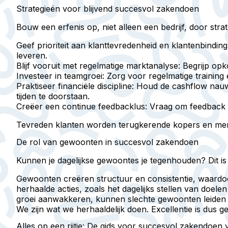
Strategieën voor blijvend succesvol zakendoen
Bouw een erfenis op, niet alleen een bedrijf, door s
Geef prioriteit aan klanttevredenheid en klantenbinding
leveren.
Blijf vooruit met regelmatige marktanalyse
: Begrijp op
Investeer in teamgroei
: Zorg voor regelmatige trainin
Praktiseer financiële discipline
: Houd de cashflow nauw
tijden te doorstaan.
Creëer een continue feedbacklus
: Vraag om feedback 
Tevreden klanten worden terugkerende kopers en merka
De rol van gewoonten in succesvol zakendoen
Kunnen je dagelijkse gewoontes je tegenhouden? Dit is 
Gewoonten creëren structuur en consistentie, waardo
herhaalde acties, zoals het dagelijks stellen van doel
groei aanwakkeren, kunnen slechte gewoonten leiden to
We zijn wat we herhaaldelijk doen. Excellentie is dus 
Alles op een rijtje: De gids voor succesvol zakendoe