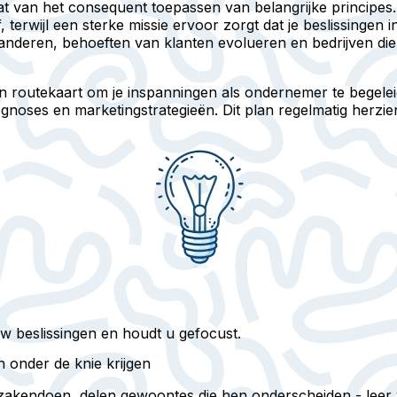
at van het consequent toepassen van belangrijke principe
f, terwijl een sterke missie ervoor zorgt dat je beslissingen in
nderen, behoeften van klanten evolueren en bedrijven die
 routekaart om je inspanningen als ondernemer te begeleid
rognoses en marketingstrategieën. Dit plan regelmatig herzie
 uw beslissingen en houdt u gefocust.
 onder de knie krijgen
zakendoen, delen gewoontes die hen onderscheiden - leer w