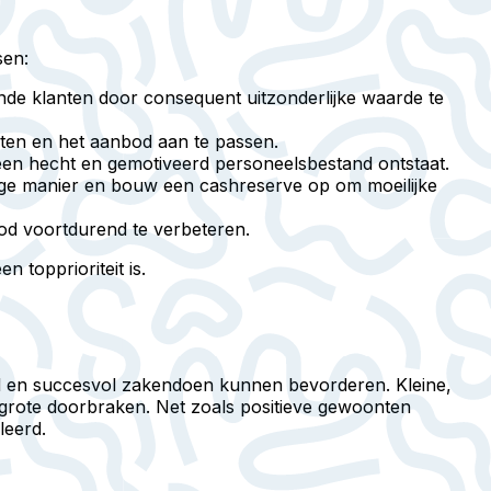
sen:
nde klanten door consequent uitzonderlijke waarde te
nten en het aanbod aan te passen.
 een hecht en gemotiveerd personeelsbestand ontstaat.
dige manier en bouw een cashreserve op om moeilijke
od voortdurend te verbeteren.
topprioriteit is.
l en succesvol zakendoen kunnen bevorderen. Kleine,
ot grote doorbraken. Net zoals positieve gewoonten
leerd.