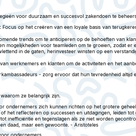
trategieën voor duurzaam en succesvol zakendoen te beheer
: Focus op het creëren van een loyale basis van terugkere
komende trends om te anticiperen op de behoeften van kla
g en mogelijkheden voor teamleden om te groeien, zodat er
lettend in de gaten, herinvesteer winsten op een verstan
van werknemers en klanten om de activiteiten en het aanb
mbassadeurs - zorg ervoor dat hun tevredenheid altijd een 
waarom ze belangrijk zijn.
or ondernemers zich kunnen richten op het grotere gehee
en of het reflecteren op successen en uitdagingen, leiden t
t inefficiëntie en tegenslagen als ze niet worden gecontro
geen daad, maar een gewoonte. - Aristoteles
n voor ondernemers