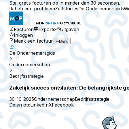
Stel gratis facturen op in minder dan 30 seconden.
Ik heb een probleem
Zelfstudies
De Ondernemersgids
W
Facturen
Exports
Uitgaven
Inloggen
Maak een factuur
Menu
De Ondernemersgids
Ondernemerschap
Bedrijfsstrategie
Zakelijk succes ontsluiten: De belangrijkste
30-10-2025
Ondernemerschap
Bedrijfsstrategie
Delen op:
LinkedIn
X
Facebook