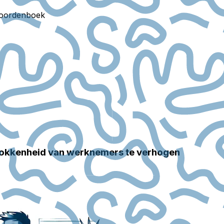
oordenboek
trokkenheid van werknemers te verhogen