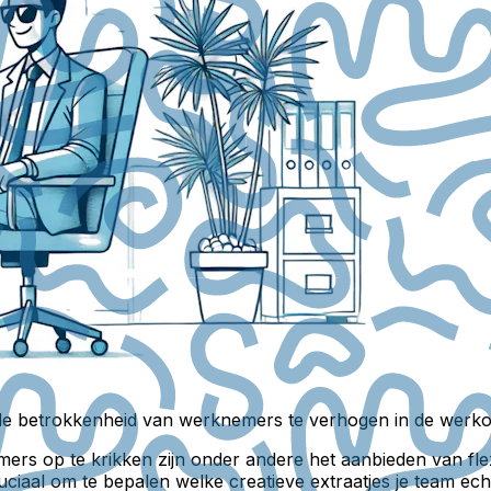
n de betrokkenheid van werknemers te verhogen in de wer
s op te krikken zijn onder andere het aanbieden van flexib
cruciaal om te bepalen welke creatieve extraatjes je team 