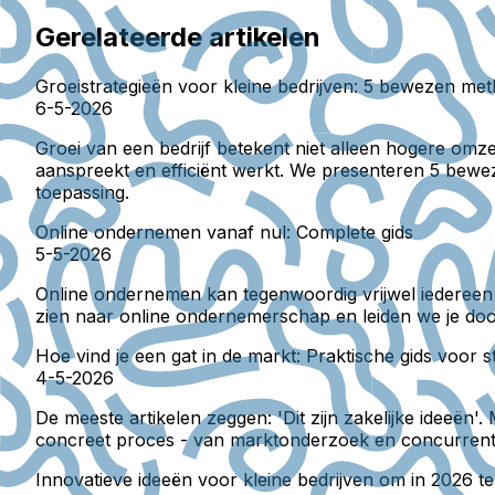
Gerelateerde artikelen
Groeistrategieën voor kleine bedrijven: 5 bewezen me
6-5-2026
Groei van een bedrijf betekent niet alleen hogere om
aanspreekt en efficiënt werkt. We presenteren 5 bewez
toepassing.
Online ondernemen vanaf nul: Complete gids
5-5-2026
Online ondernemen kan tegenwoordig vrijwel iedereen - 
zien naar online ondernemerschap en leiden we je door
Hoe vind je een gat in de markt: Praktische gids voor
4-5-2026
De meeste artikelen zeggen: 'Dit zijn zakelijke ideeë
concreet proces - van marktonderzoek en concurrentiean
Innovatieve ideeën voor kleine bedrijven om in 2026 t