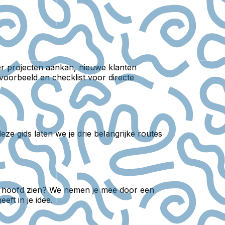
r projecten aankan, nieuwe klanten
voorbeeld en checklist voor directe
ze gids laten we je drie belangrijke routes
het hoofd zien? We nemen je mee door een
ft in je idee.