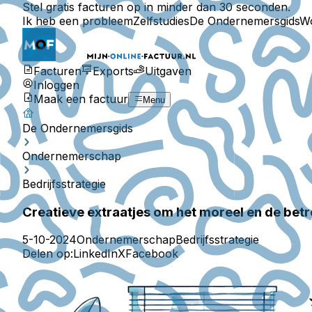
Stel gratis facturen op in minder dan 30 seconden.
Ik heb een probleem
Zelfstudies
De Ondernemersgids
W
Facturen
Exports
Uitgaven
Inloggen
Maak een factuur
Menu
De Ondernemersgids
Ondernemerschap
Bedrijfsstrategie
Creatieve extraatjes om het moreel en de be
5-10-2024
Ondernemerschap
Bedrijfsstrategie
Delen op:
LinkedIn
X
Facebook