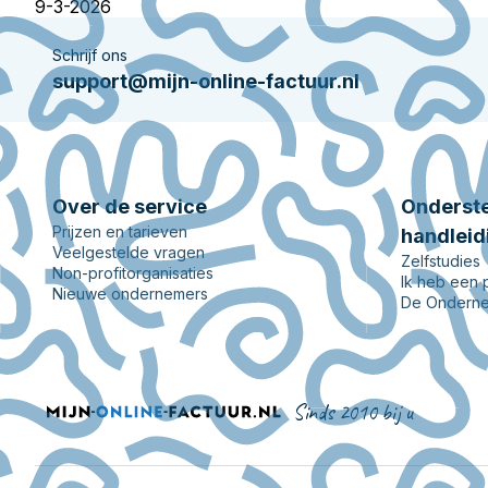
9-3-2026
Schrijf ons
support@mijn-online-factuur.nl
Over de service
Onderste
Prijzen en tarieven
handleid
Veelgestelde vragen
Zelfstudies
Non-profitorganisaties
Ik heb een
Nieuwe ondernemers
De Onderne
Sinds 2010 bij u