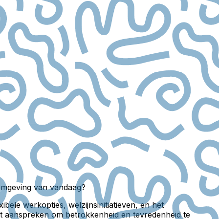
komgeving van vandaag?
ele werkopties, welzijnsinitiatieven, en het
echt aanspreken om betrokkenheid en tevredenheid te