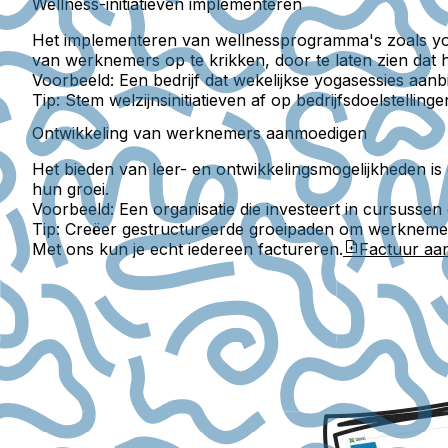
Wellness-initiatieven implementeren
Het implementeren van wellnessprogramma's zoals yog
van werknemers op te krikken, door te laten zien dat hu
Voorbeeld:
Een bedrijf dat wekelijkse yogasessies aanb
Tip:
Stem welzijnsinitiatieven af op bedrijfsdoelstelli
Ontwikkeling van werknemers aanmoedigen
Het bieden van leer- en ontwikkelingsmogelijkheden is 
hun groei.
Voorbeeld:
Een organisatie die investeert in cursusse
Tip:
Creëer gestructureerde groeipaden om werknemers 
Met ons kun je echt iedereen factureren.
Factuur a