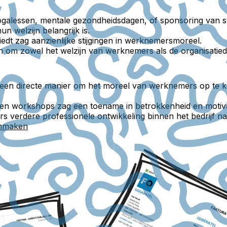
alessen, mentale gezondheidsdagen, of sponsoring van sp
n welzijn belangrijk is.
iedt zag aanzienlijke stijgingen in werknemersmoreel.
ngen om zowel het welzijn van werknemers als de organisatie
een directe manier om het moreel van werknemers op te krik
n en workshops zag een toename in betrokkenheid en motiva
verdere professionele ontwikkeling binnen het bedrijf na 
anmaken