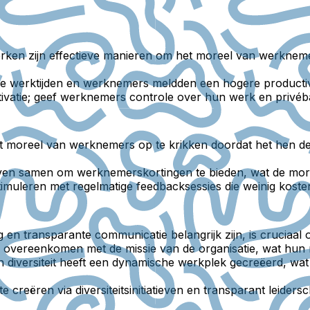
rken zijn effectieve manieren om het moreel van werknemer
le werktijden en werknemers meldden een hogere productivite
tivatie; geef werknemers controle over hun werk en privéb
 het moreel van werknemers op te krikken doordat het hen d
rijven samen om werknemerskortingen te bieden, wat de m
imuleren met regelmatige feedbacksessies die weinig kos
 en transparante communicatie belangrijk zijn, is cruciaa
vereenkomen met de missie van de organisatie, wat hun 
aan diversiteit heeft een dynamische werkplek gecreëerd, wat 
reëren via diversiteitsinitiatieven en transparant leiders