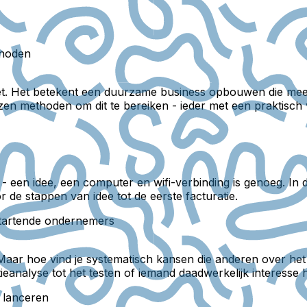
thoden
zet. Het betekent een duurzame business opbouwen die mee
en methoden om dit te bereiken - ieder met een praktisch 
een idee, een computer en wifi-verbinding is genoeg. In de
 de stappen van idee tot de eerste facturatie.
 startende ondernemers
n'. Maar hoe vind je systematisch kansen die anderen over 
alyse tot het testen of iemand daadwerkelijk interesse hee
e lanceren