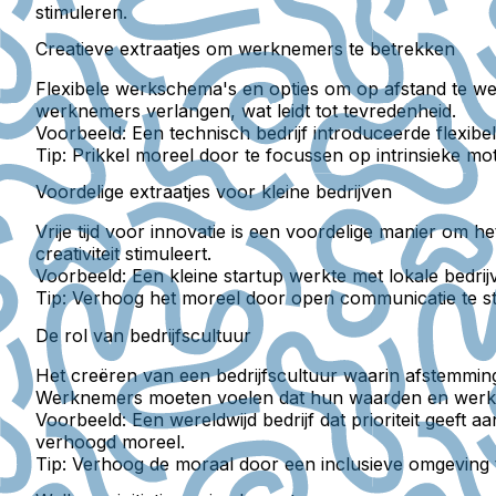
stimuleren.
Creatieve extraatjes om werknemers te betrekken
Flexibele werkschema's en opties om op afstand te we
werknemers verlangen, wat leidt tot tevredenheid.
Voorbeeld:
Een technisch bedrijf introduceerde flexibe
Tip:
Prikkel moreel door te focussen op intrinsieke mo
Voordelige extraatjes voor kleine bedrijven
Vrije tijd voor innovatie is een voordelige manier om
creativiteit stimuleert.
Voorbeeld:
Een kleine startup werkte met lokale bed
Tip:
Verhoog het moreel door open communicatie te st
De rol van bedrijfscultuur
Het creëren van een bedrijfscultuur waarin afstemming
Werknemers moeten voelen dat hun waarden en werk o
Voorbeeld:
Een wereldwijd bedrijf dat prioriteit geeft 
verhoogd moreel.
Tip:
Verhoog de moraal door een inclusieve omgeving te c