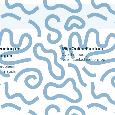
uning en
MijnOnlineFactuur
Over het bedrijf
ingen
Neem contact met ons op
 probleem
mersgids