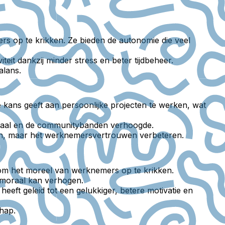
s op te krikken. Ze bieden de autonomie die veel
it dankzij minder stress en beter tijdbeheer.
alans.
e kans geeft aan persoonlijke projecten te werken, wat
oraal en de communitybanden verhoogde.
ten, maar het werknemersvertrouwen verbeteren.
l om het moreel van werknemers op te krikken.
moraal kan verhogen.
heeft geleid tot een gelukkiger, betere motivatie en
chap.