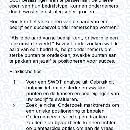
Door beslissingen aan te passen aan de unieke
eisen van hun bedrijfstype, kunnen ondernemers
doelbewuster en strategischer groeien.
Hoe kan het verkennen van de aard van een
bedrijf een succesvol ondernemerschap vormen?
"Als je de aard van je bedrijf kent, ontwerp je een
toekomst die werkt." Bewust onderzoeken wat de
aard van een bedrijf is, helpt ondernemers om
sterke punten te ontdekken, zwakke punten aan
te pakken en jezelf te positioneren voor succes.
Praktische tips:
Voer een SWOT-analyse uit:
Gebruik dit
hulpmiddel om de sterke en zwakke
punten en de kansen en bedreigingen van
uw bedrijf te evalueren.
Zoek je niche:
Onderzoek markttrends om
een unieke positionering te bepalen.
Ondernemers in voeding en dranken
zouden zich bijvoorbeeld kunnen richten
op plantaardige opties om aan de vraag